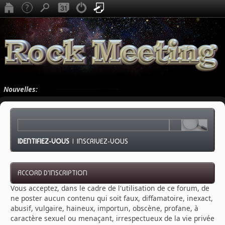
Nouvelles:
IDENTIFIEZ-VOUS
|
INSCRIVEZ-VOUS
ACCORD D'INSCRIPTION
Vous acceptez, dans le cadre de l'utilisation de ce forum, de
ne poster aucun contenu qui soit faux, diffamatoire, inexact,
abusif, vulgaire, haineux, importun, obscène, profane, à
caractère sexuel ou menaçant, irrespectueux de la vie privée