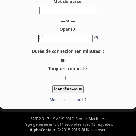
Mot de passe:
—ou—
OpenID:
(?)
Durée de connexion (en minutes) :
Toujours connecté:
Mot de passe oublié ?
SMF 2.0.17
|
SMF © 2017
,
Simple Machines
Page générée en 0.011 secondes avec 12 requêtes.
AlphaCentauri
© 2015-2016, BHKristiansen