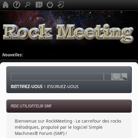
Nouvelles:
IDENTIFIEZ-VOUS
|
INSCRIVEZ-VOUS
AIDE UTILISATEUR SMF
Bienvenue sur RockMeeting - Le carrefour des rocks
mélodiques, propulsé par le logiciel Simple
Machines® Forum (SMF) !