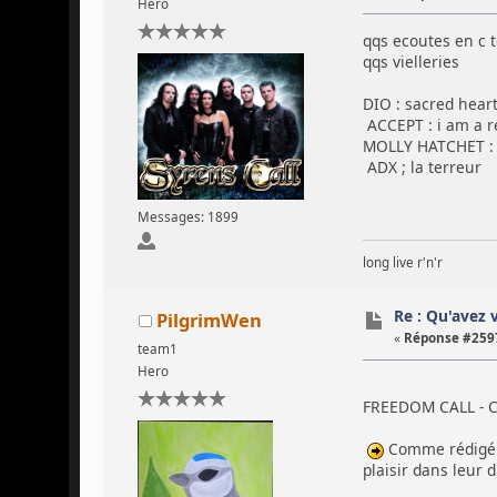
Hero
qqs ecoutes en c
qqs vielleries
DIO : sacred hear
ACCEPT : i am a r
MOLLY HATCHET : 
ADX ; la terreur
Messages: 1899
long live r'n'r
Re : Qu'avez 
PilgrimWen
«
Réponse #2597
team1
Hero
FREEDOM CALL - C
Comme rédigé a
plaisir dans leur d