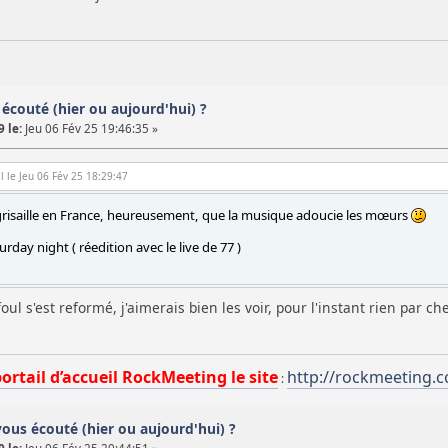
écouté (hier ou aujourd'hui) ?
 le:
Jeu 06 Fév 25 19:46:35 »
l le Jeu 06 Fév 25 18:29:47
grisaille en France, heureusement, que la musique adoucie les mœurs
urday night ( réedition avec le live de 77 )
l s'est reformé, j'aimerais bien les voir, pour l'instant rien par chez
portail d’accueil RockMeeting le site
http://rockmeeting.
:
vous écouté (hier ou aujourd'hui) ?