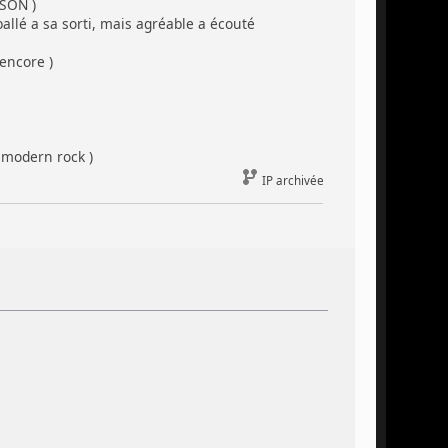
SON )
llé a sa sorti, mais agréable a écouté
encore )
 modern rock )
IP archivée