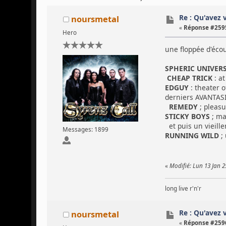
Re : Qu'avez 
noursmetal
«
Réponse #2595
Hero
une floppée d'éco
SPHERIC UNIVER
CHEAP TRICK
: a
EDGUY
: theater 
derniers AVANTASI
REMEDY
; pleasu
STICKY BOYS
; mak
et puis un vieille
Messages: 1899
RUNNING WILD
; 
«
Modifié: Lun 13 Jan 
long live r'n'r
Re : Qu'avez 
noursmetal
«
Réponse #2596