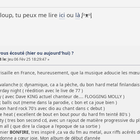
it loup, tu peux me lire
ici
ou
là
ᶘᵒᴥᵒᶅ
vous écouté (hier ou aujourd'hui) ?
 le:
Jeu 06 Fév 25 18:29:47 »
grisaille en France, heureusement, que la musique adoucie les mœ
avalanche (c dynamique, ca a la pèche, du bon hard metal finlandais 
rday night ( réedition avec le live de 77 )
y ( avec Dave KING actuel chanteur de.... FLOGGING MOLLY )
; balls out (meme dans la parodie, c bon et ca joue bien )
 bon hard rock 70's avec dio au chant dans c debut )
he heat ( excellent de bout en bout pour du hard fm teinté 80's )
ty ( tres bon second cd, avec un rajout de matière progressive du plu
em all ( que dire la claque a l'epoque de sa sortie )
rnier
BONFIRE
, tres inspiré ,ca va du fm au metal, aux riffs acérés d
 donne a cœur joie. Mon album de début d'année