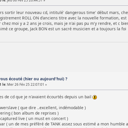
 le:
Jeu 06 Fév 25 20:44:51 »
leurs sortir leur nouveau cd, intitulé' dangerous time' début mars, ch
gistrement ROLL ON d'anciens titre avec la nouvelle formation, est 
r chez moi y a 2 ans je crois, mais je n'ai pas pu m'y rendre, et c b
 aimé ce groupe, Jack BON est un sacré musicien et a toujours la foi r
vous écouté (hier ou aujourd'hui) ?
 le:
Mer 26 Fév 25 22:07:01 »
s de cd que je n'avaient écourtés depuis un bail
erslave ( que dire ..excellent, indémodable )
ering ( bon album de reprises )
aptured live ( un must en concert )
ar ( un de mes préféré de TANK assez sous estimé a mon humble av