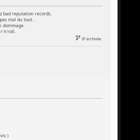
ez bad reputation records.
pas mal du tout .
ien dommage.
'n'roll.
IP archivée
is )