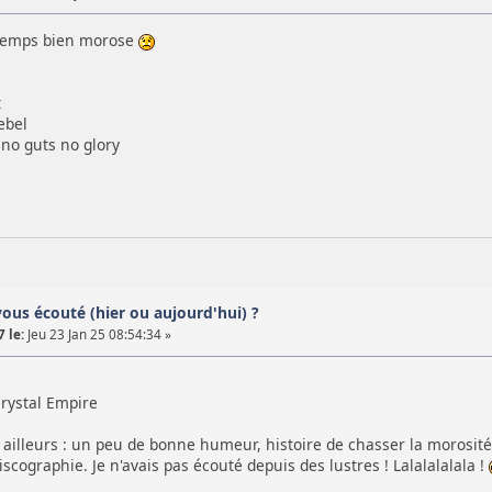
 temps bien morose
t
ebel
no guts no glory
vous écouté (hier ou aujourd'hui) ?
 le:
Jeu 23 Jan 25 08:54:34 »
rystal Empire
illeurs : un peu de bonne humeur, histoire de chasser la morosi
iscographie. Je n'avais pas écouté depuis des lustres ! Lalalalalala !