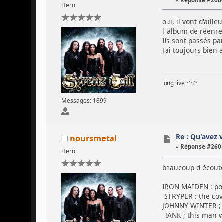
«
Réponse #2600
Hero
oui, il vont d'ail
l 'album de réenre
Ils sont passés pa
J'ai toujours bien
long live r'n'r
Messages: 1899
Re : Qu'avez 
noursmetal
«
Réponse #2601
Hero
beaucoup d écoute
IRON MAIDEN : pow
STRYPER : the cov
JOHNNY WINTER ; c
TANK ; this man w