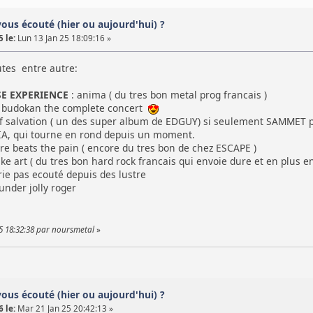
vous écouté (hier ou aujourd'hui) ?
 le:
Lun 13 Jan 25 18:09:16 »
utes entre autre:
SE EXPERIENCE
: anima ( du tres bon metal prog francais )
t budokan the complete concert
of salvation ( un des super album de EDGUY) si seulement SAMMET po
A, qui tourne en rond depuis un moment.
re beats the pain ( encore du tres bon de chez ESCAPE )
e art ( du tres bon hard rock francais qui envoie dure et en plus en l
rie pas ecouté depuis des lustre
under jolly roger
25 18:32:38 par noursmetal
»
vous écouté (hier ou aujourd'hui) ?
 le:
Mar 21 Jan 25 20:42:13 »