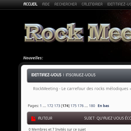
ACCUEIL
AIDE
RECHERCHER
CALENDRIER
IDENTIFIEZ-
Nouvelles:
IDENTIFIEZ-VOUS
|
INSCRIVEZ-VOUS
RockMeeting - Le carrefour des rocks mélodiques
Pages:
1
...
172
173
[
174
]
175
176
...
180
En bas
AUTEUR
SUJET: QU'AVEZ VOUS ÉCO
0 Membres et 7 Invités sur ce sujet