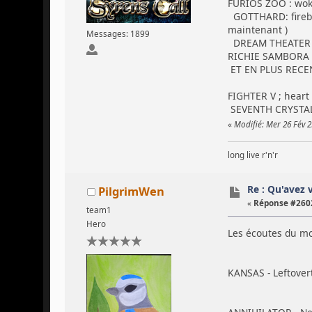
FURIOS ZOO : wokn
GOTTHARD: firebir
maintenant )
Messages: 1899
DREAM THEATER : a
RICHIE SAMBORA ; 
ET EN PLUS RECE
FIGHTER V ; heart 
SEVENTH CRYSTAL ;
«
Modifié: Mer 26 Fév 
long live r'n'r
Re : Qu'avez 
PilgrimWen
«
Réponse #2602
team1
Hero
Les écoutes du m
KANSAS - Leftover