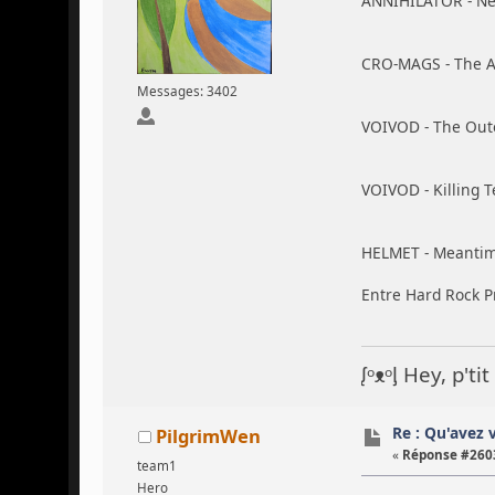
ANNIHILATOR - Ne
CRO-MAGS - The A
Messages: 3402
VOIVOD - The Oute
VOIVOD - Killing 
HELMET - Meanti
Entre Hard Rock P
ᶘᵒᴥᵒᶅ Hey, p't
Re : Qu'avez 
PilgrimWen
«
Réponse #2603
team1
Hero