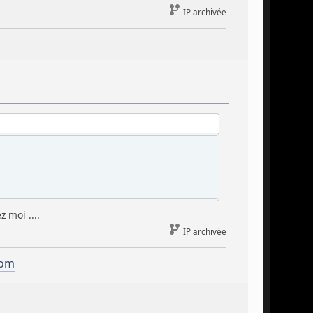
IP archivée
 moi ....
IP archivée
com