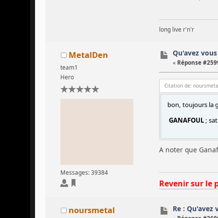
long live r'n'r
Qu'avez vous 
MetalDen
«
Réponse #2599
team1
Hero
Citation de: noursmeta
bon, toujours la 
GANAFOUL
; sat
A noter que Ganafou
Messages: 39384
Revenir sur le 
Re : Qu'avez 
noursmetal