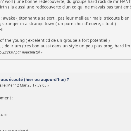
' woll ( une bonne redécouverte, du groupe hard rock de mr HANT
th ( la aussi une redécouverte d'un cd qui ne m'avais pas tant emba
wake ( étonnant a sa sorti, pas leur meilleur mais s'écoute bien 
stranger in a strange town ( un pure chez d'œuvre, c tout )
NT
of the young ( excelent cd de un groupe a fort potentiel )
 delirium (tres bon aussi dans un style un peu plus prog, hard fm
25 22:21:07 par noursmetal
»
vous écouté (hier ou aujourd'hui) ?
 le:
Mer 12 Mar 25 17:59:05 »
oment :
ture