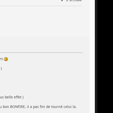
IP archivée
urs
)
s belle effet )
u bon BONFIRE, il a pas fini de tourné celui la.