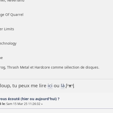
ver, Neverland
ge Of Quarrel
r Limits
Technology
me
rog, Thrash Metal et Hardcore comme sélection de disques.
it loup, tu peux me lire
ici
ou
là
ᶘᵒᴥᵒᶅ
vous écouté (hier ou aujourd'hui) ?
 le:
Sam 15 Mar 25 11:26:32 »