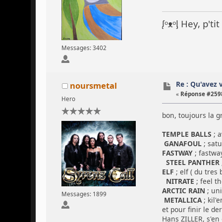
ᶘᵒᴥᵒᶅ Hey, p't
Messages: 3402
Re : Qu'avez 
noursmetal
«
Réponse #2598
Hero
bon, toujours la 
TEMPLE BALLS
; 
GANAFOUL
; satu
FASTWAY
; fastwa
STEEL PANTHER
ELF
; elf ( du tres
NITRATE
; feel t
ARCTIC RAIN
; uni
Messages: 1899
METALLICA
; kil'
et pour finir le de
Hans ZILLER, s'en