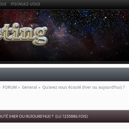
VOUS
INSCRIVEZ-VOUS
»
FORUM
»
General
»
Qu'avez vous écouté (hier ou aujourd'hui) ?
UTÉ (HIER OU AUJOURD'HUI) ? (LU 7235886 FOIS)