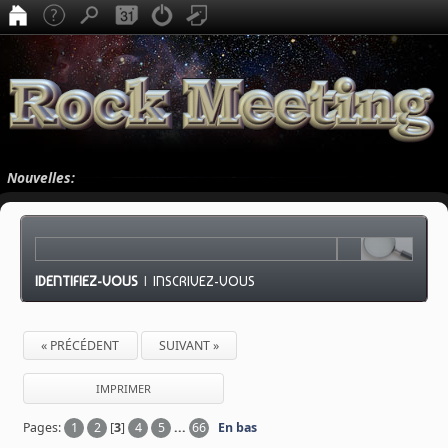
Nouvelles:
IDENTIFIEZ-VOUS
|
INSCRIVEZ-VOUS
« PRÉCÉDENT
SUIVANT »
IMPRIMER
Pages:
1
2
[
3
]
4
5
...
66
En bas