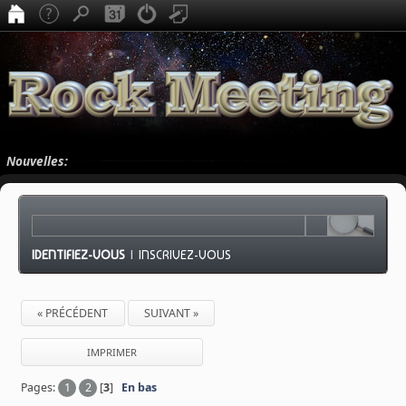
Nouvelles:
IDENTIFIEZ-VOUS
|
INSCRIVEZ-VOUS
« PRÉCÉDENT
SUIVANT »
IMPRIMER
Pages:
1
2
[
3
]
En bas