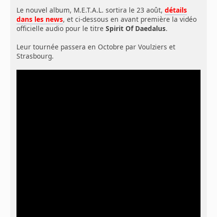
Le nouvel album, M.E.T.A.L. sortira le 23 août,
détails
dans les news
, et ci-dessous en avant première la vidéo
officielle audio pour le titre
Spirit Of Daedalus
.
Leur tournée passera en Octobre par Voulziers et
Strasbourg.