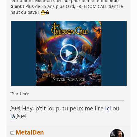
leur album. Mention spéciale pour le mid-tempo
Blue
Giant
! Plus de 25 ans plus tard, FREEDOM CALL tient le
haut du pavé !
IP archivée
ᶘᵒᴥᵒᶅ Hey, p'tit loup, tu peux me lire
ici
ou
là
ᶘᵒᴥᵒᶅ
MetalDen