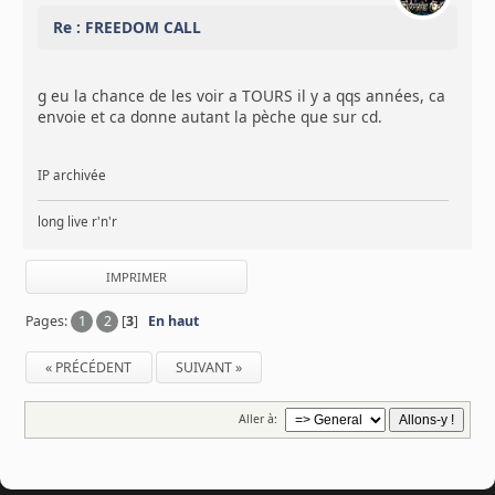
Re : FREEDOM CALL
g eu la chance de les voir a TOURS il y a qqs années, ca
envoie et ca donne autant la pèche que sur cd.
IP archivée
long live r'n'r
IMPRIMER
Pages:
1
2
[
3
]
En haut
« PRÉCÉDENT
SUIVANT »
Aller à: