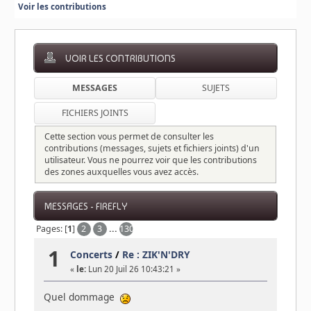
Voir les contributions
VOIR LES CONTRIBUTIONS
MESSAGES
SUJETS
FICHIERS JOINTS
Cette section vous permet de consulter les
contributions (messages, sujets et fichiers joints) d'un
utilisateur. Vous ne pourrez voir que les contributions
des zones auxquelles vous avez accès.
MESSAGES - FIREFLY
Pages: [
1
]
2
3
...
130
1
Concerts
/
Re : ZIK'N'DRY
«
le:
Lun 20 Juil 26 10:43:21 »
Quel dommage