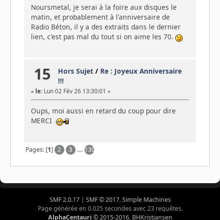
Noursmetal, je serai à la foire aux disques le
matin, et probablement à l'anniversaire de
Radio Béton, il y a des extraits dans le dernier
lien, c'est pas mal du tout si on aime les 70.
15
Hors Sujet
/
Re : Joyeux Anniversaire
!!!
«
le:
Lun 02 Fév 26 13:30:01 »
Oups, moi aussi en retard du coup pour dire
MERCI
Pages: [
1
]
2
3
...
130
SMF 2.0.17
|
SMF © 2017
,
Simple Machines
Page générée en 0.025 secondes avec 23 requêtes.
AlphaCentauri
© 2015-2016, BHKristiansen