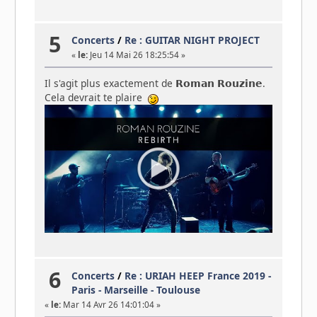
5
Concerts
/
Re : GUITAR NIGHT PROJECT
«
le:
Jeu 14 Mai 26 18:25:54 »
Il s'agit plus exactement de 𝗥𝗼𝗺𝗮𝗻 𝗥𝗼𝘂𝘇𝗶𝗻𝗲.
Cela devrait te plaire
6
Concerts
/
Re : URIAH HEEP France 2019 -
Paris - Marseille - Toulouse
«
le:
Mar 14 Avr 26 14:01:04 »