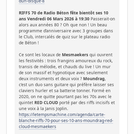
dun-disque-8
RIFFS 70 de Radio Béton fête bientôt ses 10
ans
Vendredi 06 Mars 2026 à 19:30
Passerait-on
alors aux années 80 ? Oh que non ! Un beau
programme d’anniversaire avec 3 groupes dans
le Club, intercalés de quiz sur le plateau radio
de Béton !
Ce sont les locaux de
Mesmaekers
qui ouvrent
les festivités : trois frangins amoureux du rock,
transis de mélodie, et chauds du live ! Un mur
de son massif et hypnotique avec seulement
deux instruments et deux voix ?
Moundrag
,
c’est un duo sans guitare qui préfère laisser ses
claviers hurler et sa batterie tonner. Formé en
2020, on ne quitte pourtant pas les 70s avec le
quintet
RED CLOUD
porté par des riffs incisifs et
une voix à la Janis Joplin.
https://letempsmachine.com/agenda/carte-
blanche-riffs-70-pour-ses-10-ans-moundrag-red-
cloud-mesmaekers