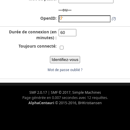
—ou—
OpenID:
(?)
Durée de connexion (en
minutes) :
Toujours connecté:
Mot de passe oublié ?
SMF 2.0.17
|
SMF © 2017
,
Simple Machines
Page générée en 0.007 secondes avec 12 requêtes.
AlphaCentauri
© 2015-2016, BHKristiansen