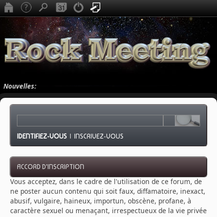
Nouvelles:
IDENTIFIEZ-VOUS
|
INSCRIVEZ-VOUS
ACCORD D'INSCRIPTION
Vous acceptez, dans le cadre de l'utilisation de ce forum, de
ne poster aucun contenu qui soit faux, diffamatoire, inexact,
abusif, vulgaire, haineux, importun, obscène, profane, à
caractère sexuel ou menaçant, irrespectueux de la vie privée