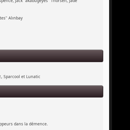
 Spence, Jack "akabugeyes" Thorsen, Jade
tes" Alınbay
., Sparcool et Lunatic
loppeurs dans la démence.