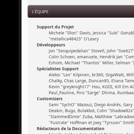
L'ÉQUIPE
Support du Projet
Michele "Illori" Davis, Jessica "Suki" Gon
"metallica48423" O'Leary
Développeurs
Jon "Sesquipedalian" Stovell, John "live62
Colin Schoen, emanuele, Hendrik Jan "Com
Eshom, Michael "Thantos" Miller, Selman "[
Spécialistes Support
Aleksi "Lex" Kilpinen, br360, GigaWatt, Will
Chalky, Chas Large, Duncan85, Eliana Tamer
Kevin "greyknight17" Hou, KGIII, Kill Em All
Paul_Pauline, Piro "Sarge" Dhima, Rumbaar
Customizers
Sami "SychO" Mazouz, Diego Andrés, Gary
Deakin, Bugo, Bulakbol, Colin "Shadow82x" 
"SlammedDime" Zuba, Matthew "Labradoodle-
"Fustrate" Hoffman et Joey "Tyrsson" Smit
Rédacteurs de la Documentation