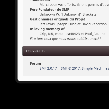
Merci pour vos efforts, ils ont permis d'ou
Père Fondateur de SMF
Unknown W. "[Unknown]" Brackets
Gestionnaires originels du Projet
Jeff Lewis, Joseph Fung et David Recordon
In loving memory of
Crip, K@, metallica48423 et Paul_Pauline
Et à tous ceux que nous avons oubliés : merci !
COPYRIGHTS
Forum
SMF 2.0.17
|
SMF © 2017
,
Simple Machine