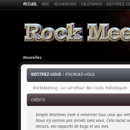
ACCUEIL
AIDE
RECHERCHER
CALENDRIER
IDENTIFIEZ-
Nouvelles:
IDENTIFIEZ-VOUS
|
INSCRIVEZ-VOUS
RockMeeting - Le carrefour des rocks mélodiques
CRÉDITS
Simple Machines tient à remercier tous ceux qui ont 
Nous n'y serions pas arrivés sans vous. Cela inclut no
retours, vos rapports de bugs et vos avis.