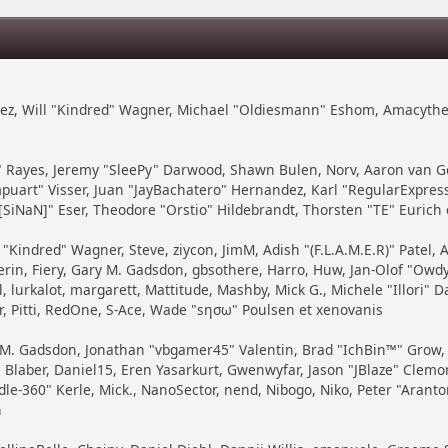
zález, Will "Kindred" Wagner, Michael "Oldiesmann" Eshom, Amacythe
7" Rayes, Jeremy "SleePy" Darwood, Shawn Bulen, Norv, Aaron van Ge
puart" Visser, Juan "JayBachatero" Hernandez, Karl "RegularExpre
SiNaN]" Eser, Theodore "Orstio" Hildebrandt, Thorsten "TE" Eurich 
 "Kindred" Wagner, Steve, ziycon, JimM, Adish "(F.L.A.M.E.R)" Patel, 
in, Fiery, Gary M. Gadsdon, gbsothere, Harro, Huw, Jan-Olof "Owdy"
, lurkalot, margarett, Mattitude, Mashby, Mick G., Michele "Illori" Da
, Pitti, RedOne, S-Ace, Wade "sησω" Poulsen et xenovanis
 M. Gadsdon, Jonathan "vbgamer45" Valentin, Brad "IchBin™" Grow
Blaber, Daniel15, Eren Yasarkurt, Gwenwyfar, Jason "JBlaze" Clemons,
360" Kerle, Mick., NanoSector, nend, Nibogo, Niko, Peter "Arantor"
h