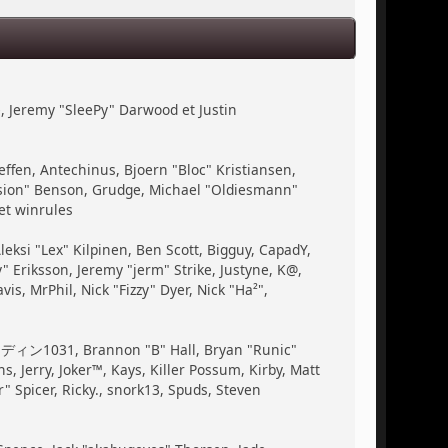
, Jeremy "SleePy" Darwood et Justin
ffen, Antechinus, Bjoern "Bloc" Kristiansen,
ssion" Benson, Grudge, Michael "Oldiesmann"
et winrules
Aleksi "Lex" Kilpinen, Ben Scott, Bigguy, CapadY,
 Eriksson, Jeremy "jerm" Strike, Justyne, K@,
vis, MrPhil, Nick "Fizzy" Dyer, Nick "Ha²",
, ディン1031, Brannon "B" Hall, Bryan "Runic"
 Jerry, Joker™, Kays, Killer Possum, Kirby, Matt
 Spicer, Ricky., snork13, Spuds, Steven