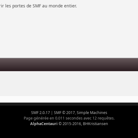
vrir les portes de SMF au monde entier.
s
SMF 2.0.17
|
SMF © 2017
,
Simple Machines
Page générée en 0.011 secondes avec 12 requêtes.
AlphaCentauri
© 2015-2016, BHKristiansen