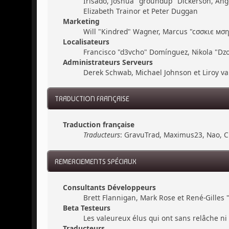
Irisado, Joshua "groundup" Dickerson, Ang
Elizabeth Trainor et Peter Duggan
Marketing
Will "Kindred" Wagner, Marcus "cσσкιє мσηѕ
Localisateurs
Francisco "d3vcho" Domínguez, Nikola "Dzo
Administrateurs Serveurs
Derek Schwab, Michael Johnson et Liroy v
TRADUCTION FRANÇAISE
Traduction française
Traducteurs
: GravuTrad, Maximus23, Nao, C
REMERCIEMENTS SPÉCIAUX
Consultants Développeurs
Brett Flannigan, Mark Rose et René-Gilles
Beta Testeurs
Les valeureux élus qui ont sans relâche ni 
Traducteurs