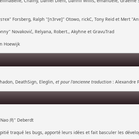
ellinaBelle, Chainy, Daniel Diehl, Dannii Willis, emanuele, Graeme
тєя" Forsberg, Ralph "[n3rve]" Otowo, rickC, Tony Reid et Mert "An
nny" Novaković, Relyana, Robert., Akyhne et GravuTrad
an Hoewijk
hadon, DeathSign, Eleglin,
et pour l'ancienne traduction
: Alexandre P
 "Nao 尚" Deberdt
pitié traqué les bugs, apporté leurs idées et fait basculer les déve