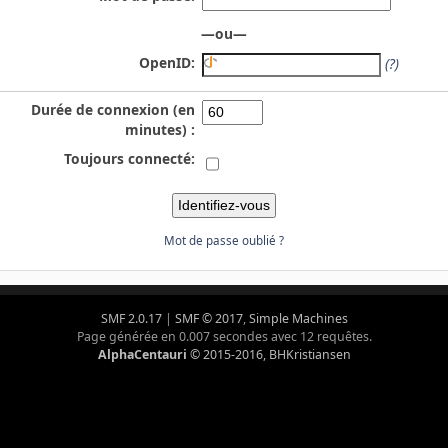
—ou—
OpenID:
(?)
Durée de connexion (en
minutes) :
Toujours connecté:
Mot de passe oublié ?
SMF 2.0.17
|
SMF © 2017
,
Simple Machines
Page générée en 0.007 secondes avec 12 requêtes.
AlphaCentauri
© 2015-2016, BHKristiansen