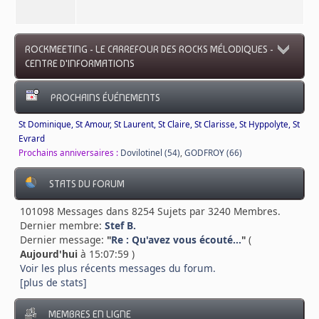
ROCKMEETING - LE CARREFOUR DES ROCKS MÉLODIQUES -
CENTRE D'INFORMATIONS
PROCHAINS ÉVÉNEMENTS
St Dominique, St Amour, St Laurent, St Claire, St Clarisse, St Hyppolyte, St
Evrard
Prochains anniversaires :
Dovilotinel (54)
,
GODFROY (66)
STATS DU FORUM
101098 Messages dans 8254 Sujets par 3240 Membres.
Dernier membre:
Stef B.
Dernier message:
"
Re : Qu'avez vous écouté...
"
(
Aujourd'hui
à 15:07:59 )
Voir les plus récents messages du forum.
[plus de stats]
MEMBRES EN LIGNE