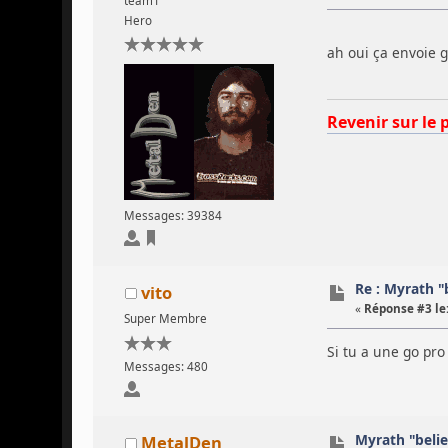
team1
Hero
ah oui ça envoie g
Revenir sur le 
Messages: 39384
Re : Myrath "
vito
«
Réponse #3 le
Super Membre
Si tu a une go pro
Messages: 480
Myrath "beli
MetalDen