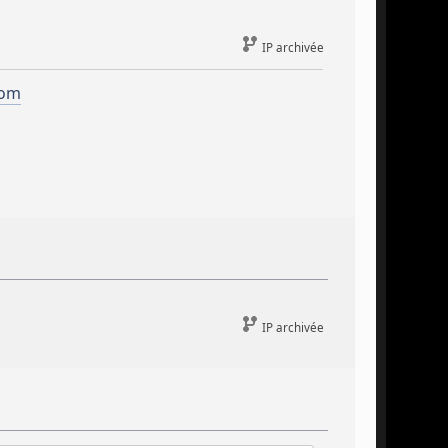
IP archivée
com
IP archivée