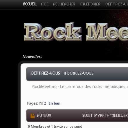
ACCUEIL
AIDE
RECHERCHER
CALENDRIER
IDENTIFIEZ-
Nouvelles:
IDENTIFIEZ-VOUS
|
INSCRIVEZ-VOUS
RockMeeting - Le carrefour des rocks mélodiques
Pages: [
1
]
2
En bas
AUTEUR
SUJET: MYRATH "BELIEVER"
0 Membres et 1 Invité sur ce sujet