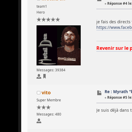
«
Réponse #4 le
team1
Hero
je fais des direct
https://www.face
Revenir sur le 
Messages: 39384
Re : Myrath "
vito
«
Réponse #5 le
Super Membre
Je suis déjà dans 
Messages: 480