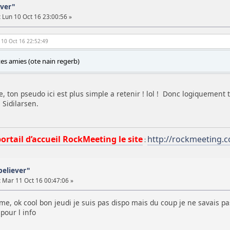
ever"
:
Lun 10 Oct 16 23:00:56 »
n 10 Oct 16 22:52:49
tes amies (ote nain regerb)
e, ton pseudo ici est plus simple a retenir ! lol ! Donc logiquement 
, Sidilarsen.
portail d’accueil RockMeeting le site
http://rockmeeting.
:
believer"
:
Mar 11 Oct 16 00:47:06 »
, ok cool bon jeudi je suis pas dispo mais du coup je ne savais pas 
pour l info