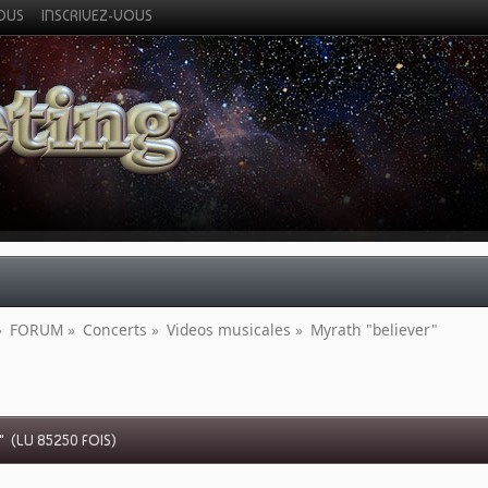
VOUS
INSCRIVEZ-VOUS
»
FORUM
»
Concerts
»
Videos musicales
»
Myrath "believer"
 (LU 85250 FOIS)