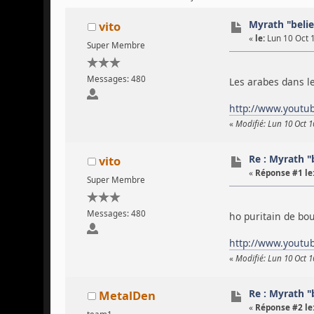
Myrath "beli
vito
«
le:
Lun 10 Oct 1
Super Membre
Messages: 480
Les arabes dans l
http://www.youtu
«
Modifié: Lun 10 Oct 
Re : Myrath "
vito
«
Réponse #1 le
Super Membre
Messages: 480
ho puritain de bo
http://www.yout
«
Modifié: Lun 10 Oct 
Re : Myrath "
MetalDen
«
Réponse #2 le