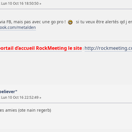
:
Lun 10 Oct 16 18:50:50 »
s via FB, mais pas avec une go pro !
si tu veux être alertés qd j e
book.com/metalden
portail d’accueil RockMeeting le site
http://rockmeeting.
:
believer"
:
Lun 10 Oct 16 22:52:49 »
tes amies (ote nain regerb)