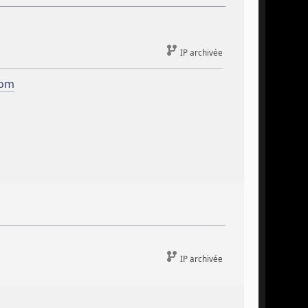
IP archivée
com
IP archivée