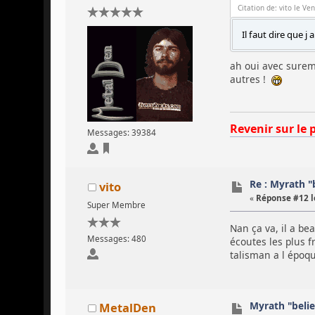
Citation de: vito le Ve
Il faut dire que 
ah oui avec sureme
autres !
Revenir sur le 
Messages: 39384
Re : Myrath "
vito
«
Réponse #12 l
Super Membre
Nan ça va, il a be
Messages: 480
écoutes les plus fr
talisman a l époque
Myrath "beli
MetalDen