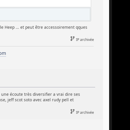
le Heep ... et peut être accessoirement qques
IP archivée
com
ne écoute très diversifier a vrai dire ses
se, jeff scot soto avec axel rudy pell et
IP archivée