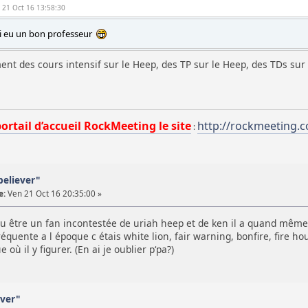
n 21 Oct 16 13:58:30
j ai eu un bon professeur
nt des cours intensif sur le Heep, des TP sur le Heep, des TDs sur 
portail d’accueil RockMeeting le site
http://rockmeeting.
:
believer"
e:
Ven 21 Oct 16 20:35:00 »
au être un fan incontestée de uriah heep et de ken il a quand même u
équente a l époque c étais white lion, fair warning, bonfire, fire hou
 où il y figurer. (En ai je oublier p‘pa?)
ever"