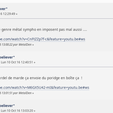
ever"
6 12:29:49 »
e genre métal sympho en imposent pas mal aussi ....
be.com/watch?v=CnFtZZp7f-c&feature=youtu.be#ws
16 13:00:22 par MetalDen
»
believer"
:
Lun 10 Oct 16 12:40:51 »
urdel de marde ça envoie du poridge en boîte ça !
ube.com/watch?v=M6GX5U42-mI&feature=youtu.be#ws
16 13:01:51 par MetalDen
»
believer"
:
Lun 10 Oct 16 13:03:20 »