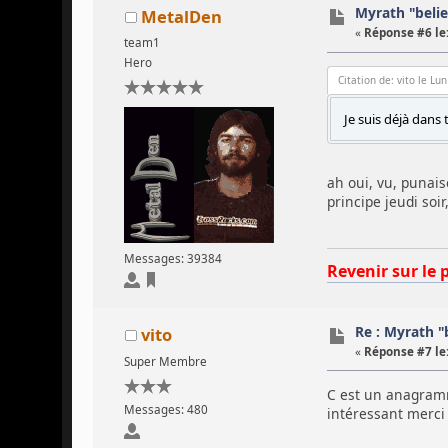
Myrath "beli
MetalDen
«
Réponse #6 le
team1
Hero
Citation de: vito le Lu
Je suis déjà dans 
ah oui, vu, punais
principe jeudi soir
Messages: 39384
Revenir sur le 
Re : Myrath "
vito
«
Réponse #7 le
Super Membre
C est un anagramme
Messages: 480
intéressant merci 