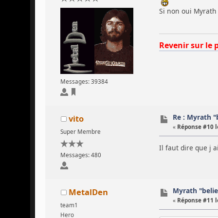
Si non oui Myrath 
Revenir sur le 
Messages: 39384
Re : Myrath "
vito
«
Réponse #10 l
Super Membre
Il faut dire que j
Messages: 480
Myrath "beli
MetalDen
«
Réponse #11 l
team1
Hero