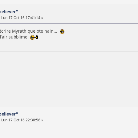
believer"
:
Lun 17 Oct 16 17:41:14 »
d'écrire Myrath que ote nain...
 l'air subblime
believer"
:
Lun 17 Oct 16 22:30:56 »