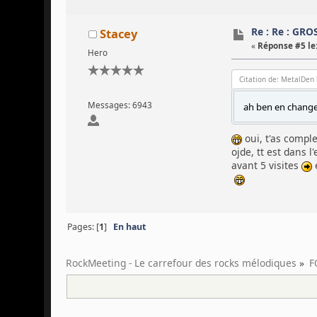
Re : Re : GRO
Stacey
«
Réponse #5 le
Hero
Citation de: MetalDen l
Messages: 6943
ah ben en changean
oui, t'as compl
ojde, tt est dans l
avant 5 visites
e
Pages: [
1
]
En haut
RockMeeting - Le carrefour des rocks mélodiques
»
F