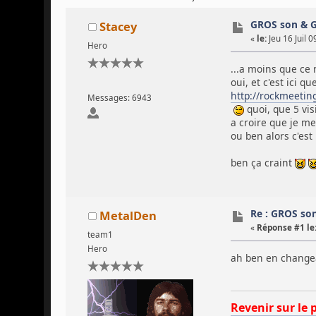
GROS son & G
Stacey
«
le:
Jeu 16 Juil 0
Hero
...a moins que ce n
oui, et c'est ici q
http://rockmeetin
Messages: 6943
quoi, que 5 vis
a croire que je m
ou ben alors c'est
ben ça craint
Re : GROS so
MetalDen
«
Réponse #1 le
team1
Hero
ah ben en changean
Revenir sur le 