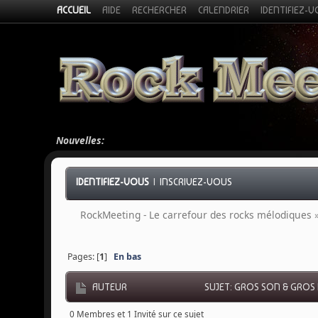
ACCUEIL
AIDE
RECHERCHER
CALENDRIER
IDENTIFIEZ-
Nouvelles:
IDENTIFIEZ-VOUS
|
INSCRIVEZ-VOUS
RockMeeting - Le carrefour des rocks mélodiques
Pages: [
1
]
En bas
AUTEUR
SUJET: GROS SON & GROS N
0 Membres et 1 Invité sur ce sujet