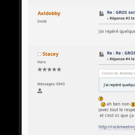
Re : GROS so
Axldobby
«
Réponse #3 le
Invité
J'ai repéré quelqu
Re : Re : GRO
Stacey
«
Réponse #4 le
Hero
Citation de: Axldobby l
Messages: 6943
J'ai repéré quelqu
ah ben non
(avec tout le resp
et c'est ici que ç
http://rockmeetin