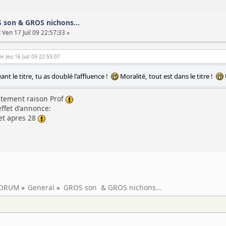
S son & GROS nichons...
:
Ven 17 Juil 09 22:57:33 »
e Jeu 16 Juil 09 22:55:07
t le titre, tu as doublé l'affluence !
Moralité, tout est dans le titre !
etement raison Prof
'effet d'annonce:
t apres 28
ORUM
»
General
»
GROS son  & GROS nichons...