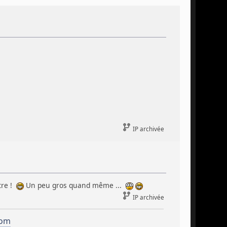
IP archivée
tre !
Un peu gros quand même ...
IP archivée
com