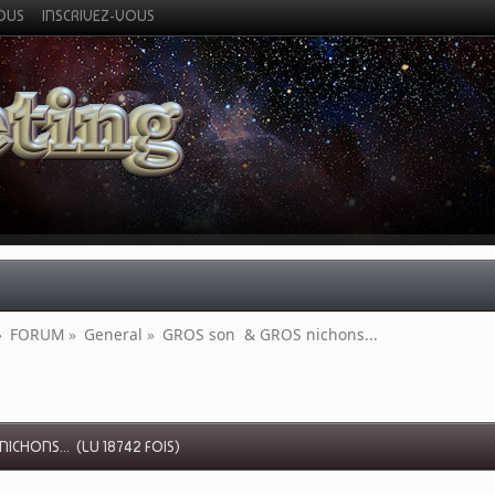
VOUS
INSCRIVEZ-VOUS
»
FORUM
»
General
»
GROS son  & GROS nichons...
ICHONS... (LU 18742 FOIS)