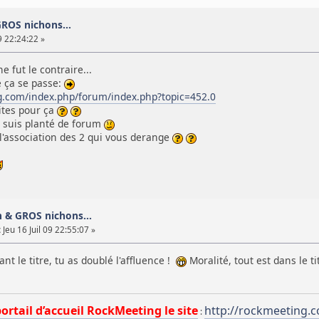
ROS nichons...
9 22:24:22 »
e fut le contraire...
ue ça se passe:
g.com/index.php/forum/index.php?topic=452.0
ites pour ça
e suis planté de forum
 l'association des 2 qui vous derange
n & GROS nichons...
:
Jeu 16 Juil 09 22:55:07 »
t le titre, tu as doublé l'affluence !
Moralité, tout est dans le ti
portail d’accueil RockMeeting le site
http://rockmeeting.
: