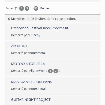
Pages: [
1
]
2
3
...
91
En bas
0 Membres et 46 Invités dans cette section.
Crescendo Festival Rock Progressif
Démarré par
Queeny
ZIK'N'DRY
Démarré par
noursmetal
MOTOCULTOR 2026
Démarré par
PilgrimWen
«
1
2
»
MANIGANCE a ORLEANS
Démarré par
noursmetal
GUITAR NIGHT PROJECT