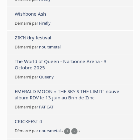
Wishbone Ash
Démarré par
Firefly
ZIK'N'dry festival
Démarré par
noursmetal
The World of Queen - Narbonne Arena - 3
Octobre 2025
Démarré par
Queeny
EMERALD MOON « THE SKY’S THE LIMIT" nouvel
album RDV le 13 juin au Brin de Zinc
Démarré par
PAT CAT
CRICKFEST 4
Démarré par
noursmetal
«
1
2
»