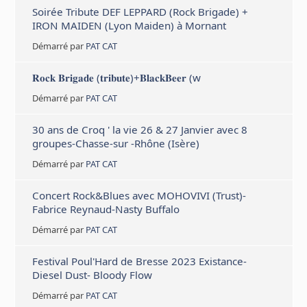
Soirée Tribute DEF LEPPARD (Rock Brigade) +
IRON MAIDEN (Lyon Maiden) à Mornant
Démarré par
PAT CAT
𝐑𝐨𝐜𝐤 𝐁𝐫𝐢𝐠𝐚𝐝𝐞 (𝐭𝐫𝐢𝐛𝐮𝐭𝐞)+𝐁𝐥𝐚𝐜𝐤𝐁𝐞𝐞𝐫 (w
Démarré par
PAT CAT
30 ans de Croq ' la vie 26 & 27 Janvier avec 8
groupes-Chasse-sur -Rhône (Isère)
Démarré par
PAT CAT
Concert Rock&Blues avec MOHOVIVI (Trust)-
Fabrice Reynaud-Nasty Buffalo
Démarré par
PAT CAT
Festival Poul'Hard de Bresse 2023 Existance-
Diesel Dust- Bloody Flow
Démarré par
PAT CAT