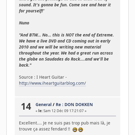
sound. It's gonna be fun. Come see and hear it
for yourself!
"
Nuno
"And BTW... No... this is NOT the end of Extreme.
We have a live DVD and CD coming out in early
2010 and we will be writing new material
throughout the year. We had a great run across
the globe on Saudades do Rock....and we'll be
back."
Source : I Heart Guitar -
http://www.iheartguitarblog.com/
14
General
/
Re : DON DOKKEN
«
le:
Sam 12 Déc 09 17:21:07 »
Excellent.... Je ne suis pas trop pub mais là, je
trouve ça assez fendard !!