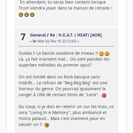
En attendant, tu seras bien content lorsque
Trust viendra jouer dans ta maison de retraite !
7
General
/
Re : H.E.A.T. ( HEAT) [AOR]
«
le:
Mar 02 Fév 10 22:12:02 »
Oulala !! La baisse soudaine de niveau !!
Là, ça fait vraiment mal... Où sont passées les
superbes mélodies du premier opus?
On est tombé dans un Rock basique sans
intérêt... Le refrain de "Beg Beg Beg" est une
horreur du genre. On pourrait quasiment le
ranger à côté de certain titres de "Lorie".
Du coup, si je dois en retenir un sur les trois, ce
sera "Living In A Memory", plus ambiancé et
moins pataud... Mais c'est vraiment pour en
sauver un !!