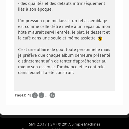
- des qualités et des défauts intrinsèquement
liés à son époque.
L'impression que me laisse un tel assemblage
est comme celle d'être invité à un repas où mon
hôte m'aurait servi l'entrée, le plat, le dessert et
le café dans une seule et même assiette
C'est une affaire de goût toute personnelle mais
je préfère que chaque album demeure présenté
distinctement afin de tenter d'appréhender au
mieux son essence, l'ambiance et le contexte
dans lequel il a été construit.
Pages: [
1
]
2
3
...
12
SMF 2.0.17
|
SMF © 2017
,
Simple Machines