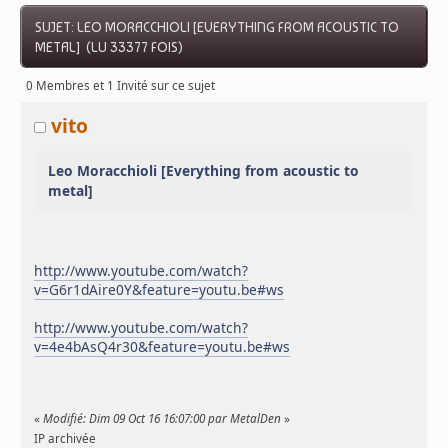
SUJET: LEO MORACCHIOLI [EVERYTHING FROM ACOUSTIC TO
METAL] (LU 33377 FOIS)
0 Membres et 1 Invité sur ce sujet
vito
Leo Moracchioli [Everything from acoustic to
metal]
http://www.youtube.com/watch?
v=G6r1dAire0Y&feature=youtu.be#ws
http://www.youtube.com/watch?
v=4e4bAsQ4r30&feature=youtu.be#ws
«
Modifié: Dim 09 Oct 16 16:07:00 par MetalDen
»
IP archivée