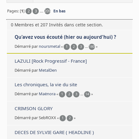
Pages: [
1
]
2
3
...
209
En bas
0 Membres et 207 Invités dans cette section.
Qu'avez vous écouté (hier ou aujourd'hui) ?
Démarré par
noursmetal
«
1
2
3
...
180
»
LAZULI [Rock Progressif - France]
Démarré par
MetalDen
Les chroniques, la vie du site
Démarré par
Maënora
«
1
2
3
...
14
»
CRIMSON GLORY
Démarré par SebROXX
«
1
2
»
DECES DE SYLVIE GARE ( HEADLINE )