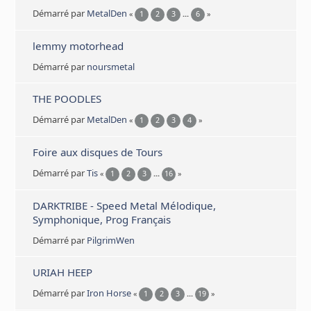
Démarré par
MetalDen
«
1
2
3
...
6
»
lemmy motorhead
Démarré par
noursmetal
THE POODLES
Démarré par
MetalDen
«
1
2
3
4
»
Foire aux disques de Tours
Démarré par
Tis
«
1
2
3
...
16
»
DARKTRIBE - Speed Metal Mélodique,
Symphonique, Prog Français
Démarré par
PilgrimWen
URIAH HEEP
Démarré par
Iron Horse
«
1
2
3
...
19
»