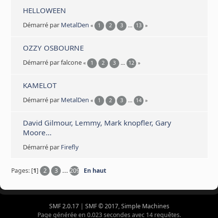
HELLOWEEN
Démarré par
MetalDen
«
1
2
3
...
13
»
OZZY OSBOURNE
Démarré par falcone
«
1
2
3
...
12
»
KAMELOT
Démarré par
MetalDen
«
1
2
3
...
14
»
David Gilmour, Lemmy, Mark knopfler, Gary
Moore...
Démarré par
Firefly
Pages: [
1
]
2
3
...
209
En haut
SMF 2.0.17
|
SMF © 2017
,
Simple Machines
Page générée en 0.023 secondes avec 14 requêtes.