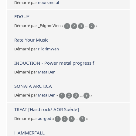
Démarré par
noursmetal
EDGUY
Démarré par _PilgrimWen
«
1
2
3
...
7
»
Rate Your Music
Démarré par
PilgrimWen
INDUCTION - Power metal progressif
Démarré par
MetalDen
SONATA ARCTICA
Démarré par
MetalDen
«
1
2
3
...
9
»
TREAT [Hard rock/ AOR Suède]
Démarré par
aorgod
«
1
2
3
...
7
»
HAMMERFALL