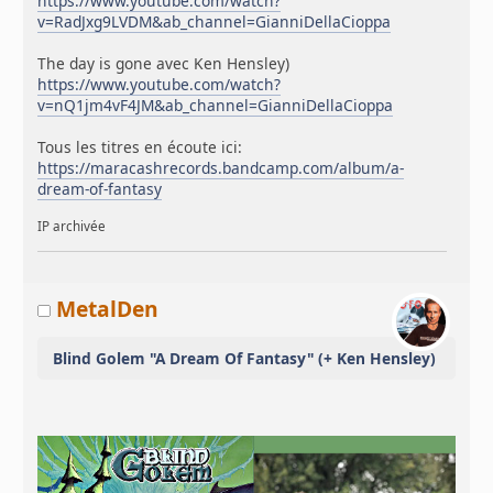
https://www.youtube.com/watch?
v=RadJxg9LVDM&ab_channel=GianniDellaCioppa
The day is gone avec Ken Hensley)
https://www.youtube.com/watch?
v=nQ1jm4vF4JM&ab_channel=GianniDellaCioppa
Tous les titres en écoute ici:
https://maracashrecords.bandcamp.com/album/a-
dream-of-fantasy
IP archivée
MetalDen
Blind Golem "A Dream Of Fantasy" (+ Ken Hensley)