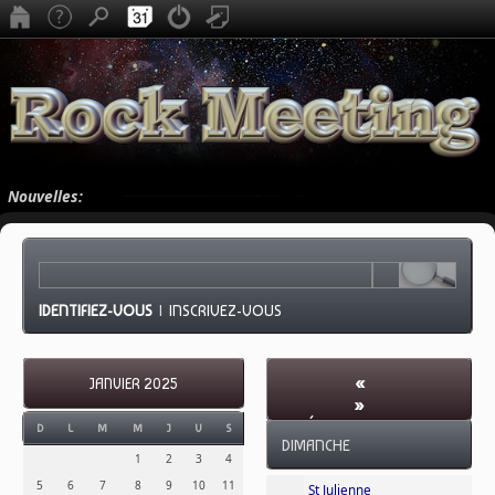
Nouvelles:
IDENTIFIEZ-VOUS
|
INSCRIVEZ-VOUS
«
JANVIER 2025
»
FÉVRIER 2025
-
D
L
M
M
J
V
S
DIMANCHE
SEMAINE 8
1
2
3
4
5
6
7
8
9
10
11
St Julienne