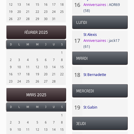
16
Anniversaires :
AOR69
12
13
14
15
16
17
18
(58)
19
20
21
22
23
24
25
26
27
28
29
30
31
LUNDI
FÉVRIER 2025
St Alexis
17
Anniversaires :
jack17
D
L
M
M
J
V
S
(61)
1
MARDI
2
3
4
5
6
7
8
9
10
11
12
13
14
15
18
16
17
18
19
20
21
22
St Bernadette
23
24
25
26
27
28
MERCREDI
MARS 2025
19
St Gabin
D
L
M
M
J
V
S
1
2
3
4
5
6
7
8
JEUDI
9
10
11
12
13
14
15