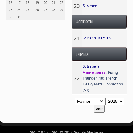
16
17
18
19
20
21
22
20
St Aimée
23
24
25
26
27
28
29
30
31
VENDREDI
21
St Pierre Damien
SAMEDI
St Isabelle
Anniversaires :
Rising
22
Thunder (48)
,
French
Heavy Metal Connection
(53)
SMF 2.0.17
|
SMF © 2017
,
Simple Machines