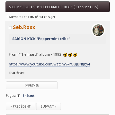
SUJET: SAIGON KICK "PEPPERMINT TRIBE" (LU 33855 FOIS)
0 Membres et 1 Invité sur ce sujet
Seb.Roxx
SAIGON KICK "Peppermint tribe"
From "The lizard" album - 1992
https://www.youtube.com/watch?v=rOuJBNfJby4
IP archivée
IMPRIMER
Pages: [
1
]
En haut
« PRÉCÉDENT
SUIVANT »