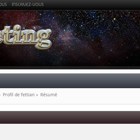
VOUS
INSCRIVEZ-VOUS
»
Profil de fettian
»
Résumé