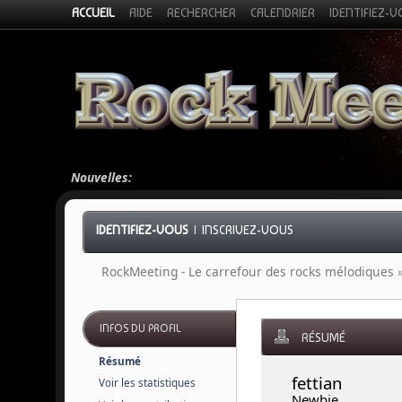
ACCUEIL
AIDE
RECHERCHER
CALENDRIER
IDENTIFIEZ-
Nouvelles:
IDENTIFIEZ-VOUS
|
INSCRIVEZ-VOUS
RockMeeting - Le carrefour des rocks mélodiques
INFOS DU PROFIL
RÉSUMÉ
Résumé
fettian 
Voir les statistiques
Newbie