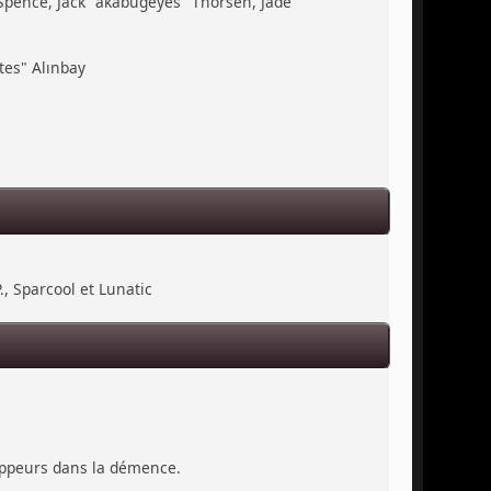
 Spence, Jack "akabugeyes" Thorsen, Jade
tes" Alınbay
., Sparcool et Lunatic
loppeurs dans la démence.