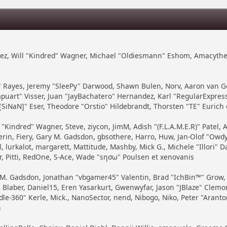
zález, Will "Kindred" Wagner, Michael "Oldiesmann" Eshom, Amacythe
7" Rayes, Jeremy "SleePy" Darwood, Shawn Bulen, Norv, Aaron van Ge
puart" Visser, Juan "JayBachatero" Hernandez, Karl "RegularExpre
SiNaN]" Eser, Theodore "Orstio" Hildebrandt, Thorsten "TE" Eurich 
 "Kindred" Wagner, Steve, ziycon, JimM, Adish "(F.L.A.M.E.R)" Patel, 
in, Fiery, Gary M. Gadsdon, gbsothere, Harro, Huw, Jan-Olof "Owdy"
, lurkalot, margarett, Mattitude, Mashby, Mick G., Michele "Illori" Da
, Pitti, RedOne, S-Ace, Wade "sησω" Poulsen et xenovanis
 M. Gadsdon, Jonathan "vbgamer45" Valentin, Brad "IchBin™" Grow
Blaber, Daniel15, Eren Yasarkurt, Gwenwyfar, Jason "JBlaze" Clemons,
360" Kerle, Mick., NanoSector, nend, Nibogo, Niko, Peter "Arantor"
h