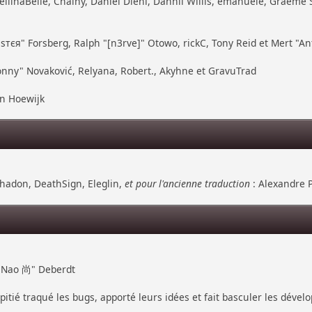
ellinaBelle, Chainy, Daniel Diehl, Dannii Willis, emanuele, Graeme
тєя" Forsberg, Ralph "[n3rve]" Otowo, rickC, Tony Reid et Mert "An
nny" Novaković, Relyana, Robert., Akyhne et GravuTrad
an Hoewijk
hadon, DeathSign, Eleglin,
et pour l'ancienne traduction
: Alexandre P
 "Nao 尚" Deberdt
pitié traqué les bugs, apporté leurs idées et fait basculer les déve