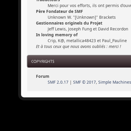
Merci pour vos efforts, ils ont permis d'ou
Père Fondateur de SMF
Unknown W. "[Unknown]" Brackets
Gestionnaires originels du Projet
Jeff Lewis, Joseph Fung et David Recordon
In loving memory of
Crip, K@, metallica48423 et Paul_Pauline
Et à tous ceux que nous avons oubliés : merci !
COPYRIGHTS
Forum
SMF 2.0.17
|
SMF © 2017
,
Simple Machine