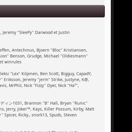
, Jeremy "SleePy" Darwood et Justin
ffen, Antechinus, Bjoern "Bloc" Kristiansen,
ssion" Benson, Grudge, Michael "Oldiesmann"
et winrules
Aleksi "Lex" Kilpinen, Ben Scott, Bigguy, CapadY,
 Eriksson, Jeremy "jerm" Strike, Justyne, K@,
vis, MrPhil, Nick "Fizzy" Dyer, Nick "Ha²",
, ディン1031, Brannon "B" Hall, Bryan "Runic"
 Jerry, Joker™, Kays, Killer Possum, Kirby, Matt
 Spicer, Ricky., snork13, Spuds, Steven