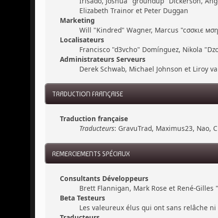
Irisado, Joshua "groundup" Dickerson, Ang
Elizabeth Trainor et Peter Duggan
Marketing
Will "Kindred" Wagner, Marcus "cσσкιє мσηѕ
Localisateurs
Francisco "d3vcho" Domínguez, Nikola "Dzo
Administrateurs Serveurs
Derek Schwab, Michael Johnson et Liroy v
TRADUCTION FRANÇAISE
Traduction française
Traducteurs
: GravuTrad, Maximus23, Nao, C
REMERCIEMENTS SPÉCIAUX
Consultants Développeurs
Brett Flannigan, Mark Rose et René-Gilles
Beta Testeurs
Les valeureux élus qui ont sans relâche ni 
Traducteurs