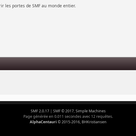
vrir les portes de SMF au monde entier.
s
SMF 2.0.17
|
SMF © 2017
,
Simple Machines
Page générée en 0.011 secondes avec 12 requêtes.
AlphaCentauri
© 2015-2016, BHKristiansen