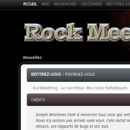
ACCUEIL
AIDE
RECHERCHER
CALENDRIER
IDENTIFIEZ-
Nouvelles:
IDENTIFIEZ-VOUS
|
INSCRIVEZ-VOUS
RockMeeting - Le carrefour des rocks mélodiques
CRÉDITS
Simple Machines tient à remercier tous ceux qui ont 
Nous n'y serions pas arrivés sans vous. Cela inclut no
retours, vos rapports de bugs et vos avis.