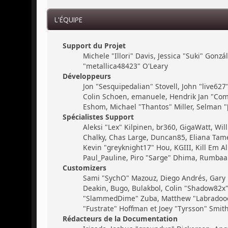
L'ÉQUIPE
Support du Projet
Michele "Illori" Davis, Jessica "Suki" Gon
"metallica48423" O'Leary
Développeurs
Jon "Sesquipedalian" Stovell, John "live62
Colin Schoen, emanuele, Hendrik Jan "Com
Eshom, Michael "Thantos" Miller, Selman "[
Spécialistes Support
Aleksi "Lex" Kilpinen, br360, GigaWatt, Will
Chalky, Chas Large, Duncan85, Eliana Tamer
Kevin "greyknight17" Hou, KGIII, Kill Em All
Paul_Pauline, Piro "Sarge" Dhima, Rumbaar
Customizers
Sami "SychO" Mazouz, Diego Andrés, Gary
Deakin, Bugo, Bulakbol, Colin "Shadow82x" 
"SlammedDime" Zuba, Matthew "Labradoodle-
"Fustrate" Hoffman et Joey "Tyrsson" Smit
Rédacteurs de la Documentation