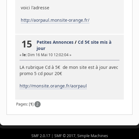
voici l'adresse
http://aorpaul.monsite-orange.fr/
15
Petites Annonces
/
Cd 5€ site mis à
jour
«
le:
Dim 16 Mai 10 12:02:04 »
LA rubrique Cd à 5€ de mon site est à jour avec
promo 5 cd pour 20€
http://monsite.orange.fr/aorpaul
Pages: [
1
]
2
SMF 2.0.17
|
SMF © 2017
,
Simple Machines