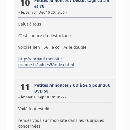
10
Petites Annonces
/
Déstockage cd à 5
et 7€
«
le:
Sam 04 Déc 10 20:43:56 »
Salut à tous
C'est l'heure du déstockage
voici le lien 5€ le cd 7€ le double
http://aorpaul.monsite-
orange.fr/soldes5/index.html
11
Petites Annonces
/
CD à 5€ 5 pour 20€
DVD 5€
«
le:
Mer 15 Sep 10 18:10:56 »
Voilà tout est dit
rendez vous sur mon site dans les rubriques
concernées