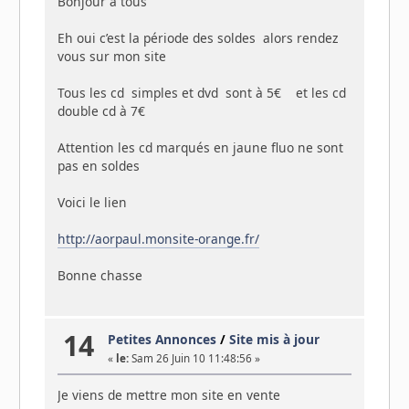
Bonjour à tous
Eh oui c’est la période des soldes alors rendez
vous sur mon site
Tous les cd simples et dvd sont à 5€ et les cd
double cd à 7€
Attention les cd marqués en jaune fluo ne sont
pas en soldes
Voici le lien
http://aorpaul.monsite-orange.fr/
Bonne chasse
14
Petites Annonces
/
Site mis à jour
«
le:
Sam 26 Juin 10 11:48:56 »
Je viens de mettre mon site en vente