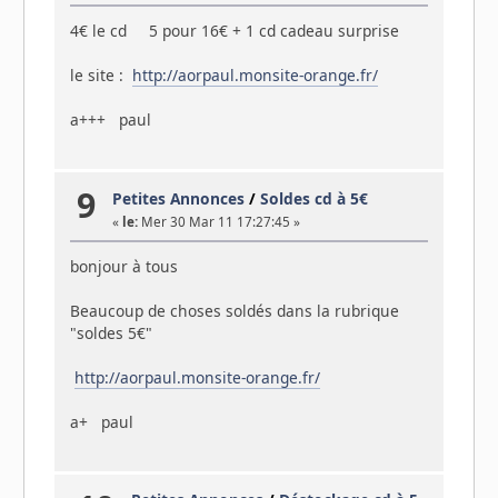
4€ le cd 5 pour 16€ + 1 cd cadeau surprise
le site :
http://aorpaul.monsite-orange.fr/
a+++ paul
9
Petites Annonces
/
Soldes cd à 5€
«
le:
Mer 30 Mar 11 17:27:45 »
bonjour à tous
Beaucoup de choses soldés dans la rubrique
"soldes 5€"
http://aorpaul.monsite-orange.fr/
a+ paul