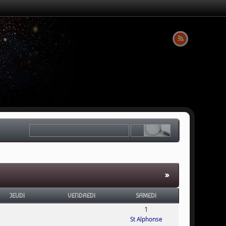
»
JEUDI
VENDREDI
SAMEDI
1
St Alphonse