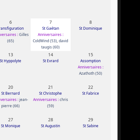
6
7
8
ransfiguration
St Gaétan
St Dominique
versaires :
Gilles
Anniversaires :
(65)
ColdWind (53)
,
david
taugis (60)
13
14
15
St Hyppolyte
St Evrard
Assomption
Anniversaires :
Azathoth (50)
20
21
22
St Bernard
St Christophe
St Fabrice
versaires :
jean-
Anniversaires :
chris
pierre (66)
(59)
27
28
29
St Monique
St Augustin
St Sabine