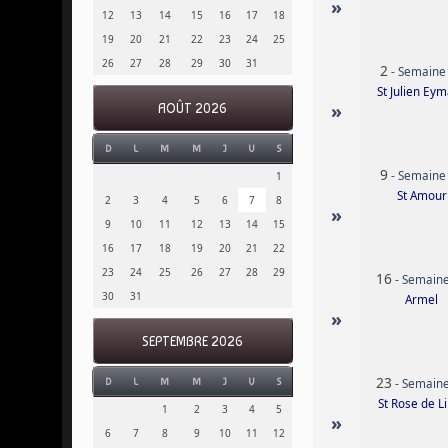
»
12
13
14
15
16
17
18
19
20
21
22
23
24
25
26
27
28
29
30
31
2
-
Semaine
St Julien Ey
»
AOÛT 2026
D
L
M
M
J
V
S
9
-
Semaine
1
St Amour
2
3
4
5
6
7
8
»
9
10
11
12
13
14
15
16
17
18
19
20
21
22
23
24
25
26
27
28
29
16
-
Semaine
30
31
Armel
»
SEPTEMBRE 2026
23
-
Semaine
D
L
M
M
J
V
S
St Rose de L
1
2
3
4
5
»
6
7
8
9
10
11
12