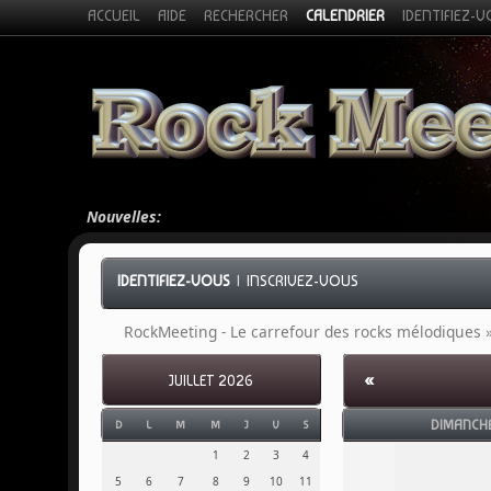
ACCUEIL
AIDE
RECHERCHER
CALENDRIER
IDENTIFIEZ-
Nouvelles:
IDENTIFIEZ-VOUS
|
INSCRIVEZ-VOUS
RockMeeting - Le carrefour des rocks mélodiques
«
JUILLET 2026
DIMANCH
D
L
M
M
J
V
S
1
2
3
4
5
6
7
8
9
10
11