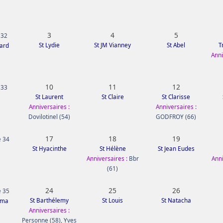
3
4
5
 32
St Lydie
St JM Vianney
St Abel
T
mard
Anni
10
11
12
 33
St Laurent
St Claire
St Clarisse
Anniversaires :
Anniversaires :
Dovilotinel (54)
GODFROY (66)
17
18
19
 34
St Hyacinthe
St Hélène
St Jean Eudes
Anniversaires :
Bbr
Anni
(61)
24
25
26
 35
St Barthélemy
St Louis
St Natacha
ima
Anniversaires :
Personne (58)
,
Yves