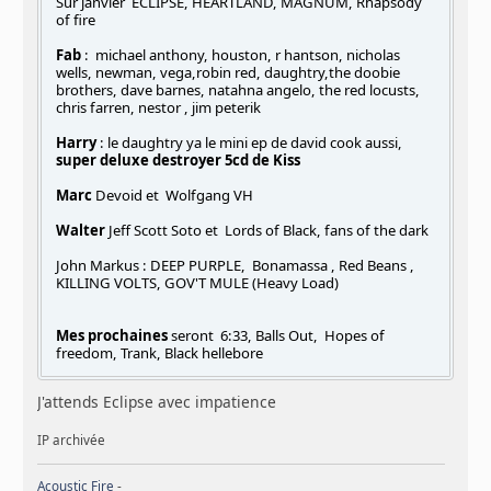
Sur janvier ECLIPSE, HEARTLAND, MAGNUM, Rhapsody
of fire
Fab
: michael anthony, houston, r hantson, nicholas
wells, newman, vega,robin red, daughtry,the doobie
brothers, dave barnes, natahna angelo, the red locusts,
chris farren, nestor , jim peterik
Harry
: le daughtry ya le mini ep de david cook aussi,
super deluxe destroyer 5cd de Kiss
Marc
Devoid et Wolfgang VH
Walter
Jeff Scott Soto et Lords of Black, fans of the dark
John Markus : DEEP PURPLE, Bonamassa , Red Beans ,
KILLING VOLTS, GOV'T MULE (Heavy Load)
Mes prochaines
seront 6:33, Balls Out, Hopes of
freedom, Trank, Black hellebore
J'attends Eclipse avec impatience
IP archivée
Acoustic Fire
-