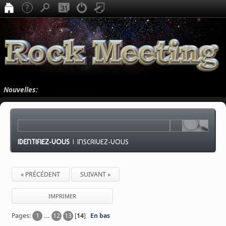
Nouvelles:
IDENTIFIEZ-VOUS
|
INSCRIVEZ-VOUS
« PRÉCÉDENT
SUIVANT »
IMPRIMER
Pages:
1
...
12
13
[
14
]
En bas