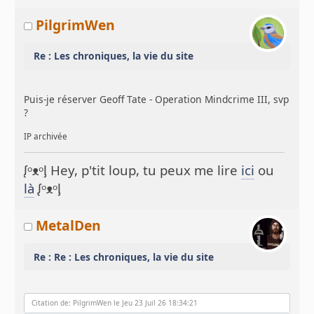
PilgrimWen
Re : Les chroniques, la vie du site
Puis-je réserver Geoff Tate - Operation Mindcrime III, svp
?
IP archivée
ᶘᵒᴥᵒᶅ Hey, p'tit loup, tu peux me lire
ici
ou
là
ᶘᵒᴥᵒᶅ
MetalDen
Re : Re : Les chroniques, la vie du site
Citation de: PilgrimWen le Jeu 23 Juil 26 18:34:21