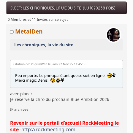
SUJET: LES CHRONIQUES, LA VIE DU SITE (LU 1070238 FOIS)
0 Membres et 11 Invités sur ce sujet
MetalDen
Les chroniques, la vie du site
Citation de: PilgrimWen le Sam 22 Nov 25 11:45:35
Peu importe. Le principal étant que se soit en ligne !
Merci magic Denis !
avec plaisir.
Je réserve la chro du prochain Blue Ambition 2026
IP archivée
Revenir sur le portail d’accueil RockMeeting le
site
http://rockmeeting.com
: