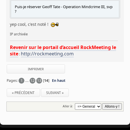
Puis-je réserver Geoff Tate - Operation Mindcrime III, svp
?
yep cool, c'est noté !
IP archivée
Revenir sur le portail d’accueil RockMeeting le
site
http://rockmeeting.com
:
IMPRIMER
Pages:
1
...
12
13
[
14
]
En haut
« PRÉCÉDENT
SUIVANT »
Aller à: