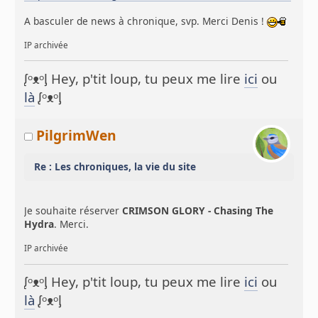
A basculer de news à chronique, svp. Merci Denis !
IP archivée
ᶘᵒᴥᵒᶅ Hey, p'tit loup, tu peux me lire
ici
ou
là
ᶘᵒᴥᵒᶅ
PilgrimWen
Re : Les chroniques, la vie du site
Je souhaite réserver
CRIMSON GLORY - Chasing The
Hydra
. Merci.
IP archivée
ᶘᵒᴥᵒᶅ Hey, p'tit loup, tu peux me lire
ici
ou
là
ᶘᵒᴥᵒᶅ