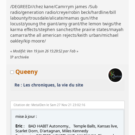
/DEGREED//chez kane/Camrrym james /Sub
radio/generation radio/creye/robin beck/hardline/bill
labounty/trousdale/alicate/mamas gun//the
locustz/young the giant/amy grant/the lemon twigs/the
karma effects/stephen sanchez/the prairie states/mayah
camarra/the all american rejects/keith urban/michael
oakley/kip moore/
«
Modifié: Ven 19 Juin 26 15:29:52 par Fab
»
IP archivée
Queeny
Re : Les chroniques, la vie du site
Citation de: MetalDen le Sam 27 Nov 21 23:02:16
mise à jour :
Eric
: BAD HABIT Autonomy., Temple Balls, Kansas live,
Scarlet Dorn, D'artagnan, Miles Kennedy