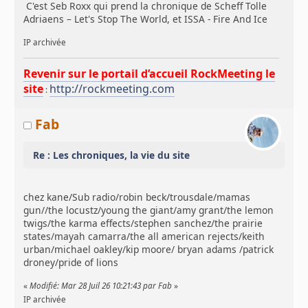
C'est Seb Roxx qui prend la chronique de Scheff Tolle
Adriaens – Let's Stop The World, et ISSA - Fire And Ice
IP archivée
Revenir sur le portail d’accueil RockMeeting le
site
http://rockmeeting.com
:
Fab
Re : Les chroniques, la vie du site
chez kane/Sub radio/robin beck/trousdale/mamas
gun//the locustz/young the giant/amy grant/the lemon
twigs/the karma effects/stephen sanchez/the prairie
states/mayah camarra/the all american rejects/keith
urban/michael oakley/kip moore/ bryan adams /patrick
droney/pride of lions
«
Modifié: Mar 28 Juil 26 10:21:43 par Fab
»
IP archivée