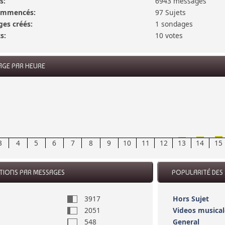
s:
6943 messages
commencés:
97 Sujets
es créés:
1 sondages
s:
10 votes
AGE PAR HEURE
3
4
5
6
7
8
9
10
11
12
13
14
15
CTIONS PAR MESSAGES
POPULARITÉ DES 
3917
Hors Sujet
2051
Videos musical
548
General