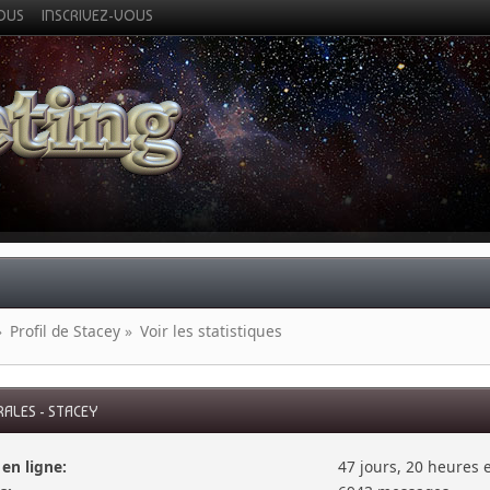
VOUS
INSCRIVEZ-VOUS
»
Profil de Stacey
»
Voir les statistiques
ALES - STACEY
en ligne:
47 jours, 20 heures 