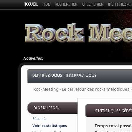
ACCUEIL
AIDE
RECHERCHER
CALENDRIER
IDENTIFIEZ-
Nouvelles:
IDENTIFIEZ-VOUS
|
INSCRIVEZ-VOUS
RockMeeting - Le carrefour des rocks mélodiques
INFOS DU PROFIL
STATISTIQUES GÉNÉR
Résumé
Temps total passé 
Voir les statistiques