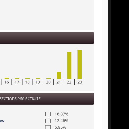
16
17
18
19
20
21
22
23
SECTIONS PAR ACTIVITÉ
16.87%
es
12.46%
5.85%