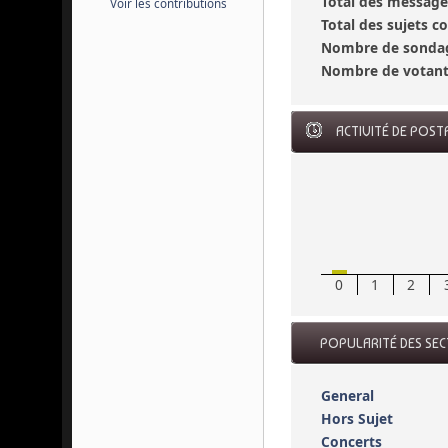
Total des message
Voir les contributions
Total des sujets 
Nombre de sondag
Nombre de votant
ACTIVITÉ DE POST
0
1
2
POPULARITÉ DES SE
General
Hors Sujet
Concerts