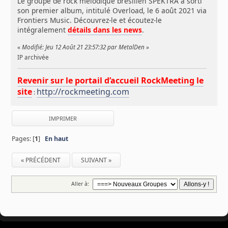
Le groupe de rock mélodique brésilien SPEKTRA a sorti
son premier album, intitulé Overload, le 6 août 2021 via
Frontiers Music. Découvrez-le et écoutez-le
intégralement
détails dans les news
.
«
Modifié: Jeu 12 Août 21 23:57:32 par MetalDen
»
IP archivée
Revenir sur le portail d’accueil RockMeeting le
site
http://rockmeeting.com
:
IMPRIMER
Pages: [
1
]
En haut
« PRÉCÉDENT
SUIVANT »
Aller à: