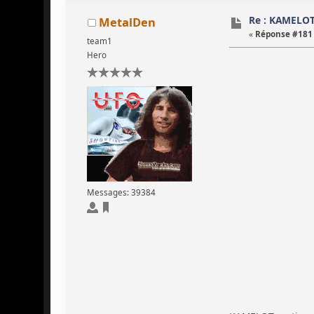
Re : KAMELO
MetalDen
«
Réponse #181 
team1
Hero
Messages: 39384