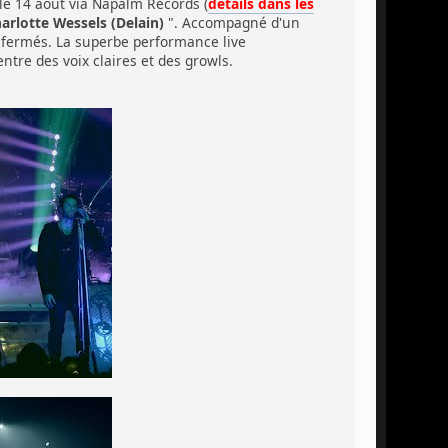
le 14 août via Napalm Records (
détails dans les
arlotte Wessels (Delain)
". Accompagné d'un
ts fermés. La superbe performance live
tre des voix claires et des growls.