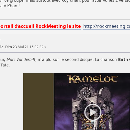
ce groupe, mais surtout avec Roy Khan, pour avoir vu les 2 version
la V Khan !
portail d’accueil RockMeeting le site
http://rockmeeting.
:
T
le:
Dim 23 Mai 21 15:32:32 »
eur,
Marc Vanderbilt
, m'a plu sur le second disque. La chanson
Birth
Tate.