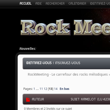
ACCUEIL
AIDE
RECHERCHER
CALENDRIER
IDENTIFIEZ-
Nouvelles:
IDENTIFIEZ-VOUS
|
INSCRIVEZ-VOUS
RockMeeting - Le carrefour des rocks mélodiques
Pages:
1
...
11
12
[
13
]
14
En bas
AUTEUR
SUJET: KAMELOT (LU 4238
0 Membres et 2 Invités sur ce sujet