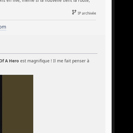
s en live, même si la nouvelle tient la route,
IP archivée
com
 Of A Hero
est magnifique ! Il me fait penser à