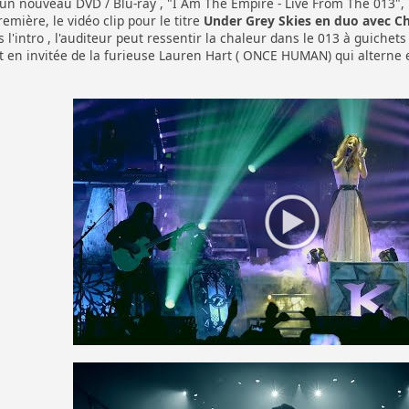
n nouveau DVD / Blu-ray , "I Am The Empire - Live From The 013", 
remière, le vidéo clip pour le titre
Under Grey Skies en duo avec Ch
s l'intro , l'auditeur peut ressentir la chaleur dans le 013 à guiche
en invitée de la furieuse Lauren Hart ( ONCE HUMAN) qui alterne en