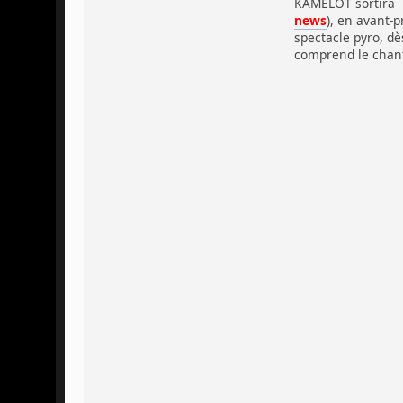
KAMELOT sortira u
news
), en avant-p
spectacle pyro, dè
comprend le chant 