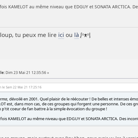
e fois KAMELOT au même niveau que EDGUY et SONATA ARCTICA. De
it loup, tu peux me lire
ici
ou
là
ᶘᵒᴥᵒᶅ
le:
Dim 23 Mai 21 12:35:56 »
n le Sam 22 Mai 21 17:25:16
arma
, dévoilé en 2001. Quel plaisir de le réécouter ! De belles et intenses 
 est, dans mon cas, de ces groupes qui forgent une personne. De ces groupes
 p'tit coeur de fan battre à la simple évocation du groupe !
e fois KAMELOT au même niveau que EDGUY et SONATA ARCTICA. Des incont