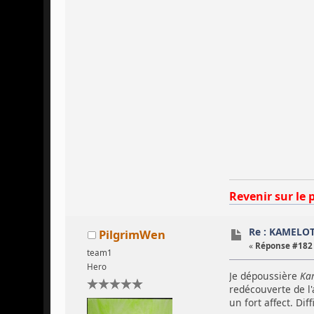
Revenir sur le 
Re : KAMELO
PilgrimWen
«
Réponse #182 
team1
Hero
Je dépoussière
Ka
redécouverte de l
un fort affect. Dif