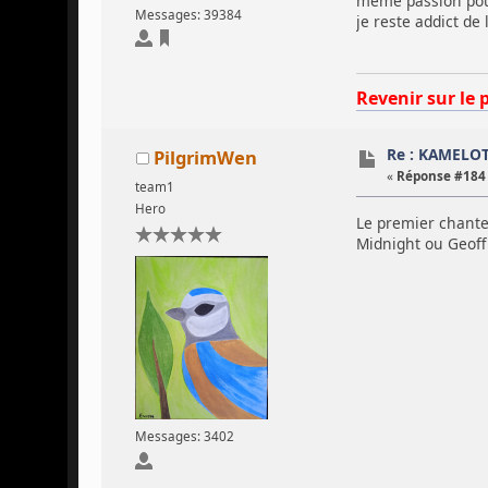
même passion pour 
Messages: 39384
je reste addict de 
Revenir sur le 
Re : KAMELO
PilgrimWen
«
Réponse #184 
team1
Hero
Le premier chant
Midnight ou Geoff 
Messages: 3402