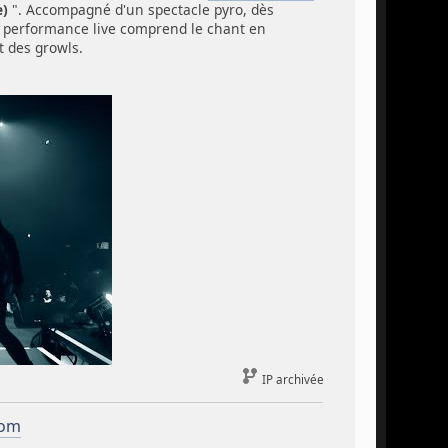
)
". Accompagné d'un spectacle pyro, dès
rbe performance live comprend le chant en
t des growls.
IP archivée
com