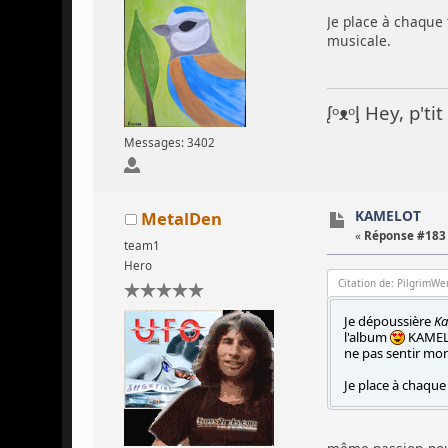
Je place à chaqu
musicale.
ᶘᵒᴥᵒᶅ Hey, p't
Messages: 3402
KAMELOT
MetalDen
«
Réponse #183 
team1
Hero
Citation de: PilgrimWe
Je dépoussière
K
l'album
KAMELOT
ne pas sentir mon
Je place à chaqu