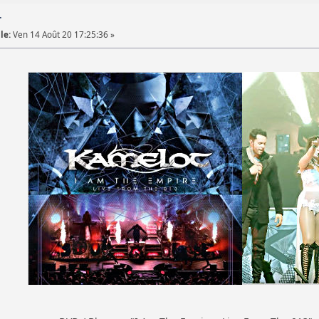
T
le:
Ven 14 Août 20 17:25:36 »