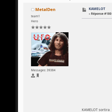
KAMELOT
MetalDen
«
Réponse #180 
team1
Hero
Messages: 39384
KAMELOT sortira u