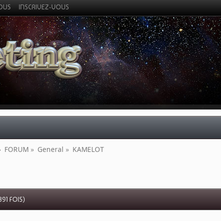
VOUS
INSCRIVEZ-VOUS
»
FORUM
»
General
»
KAMELOT
91 FOIS)