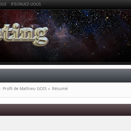
VOUS
INSCRIVEZ-VOUS
»
Profil de Mathieu GOIS
»
Résumé
 