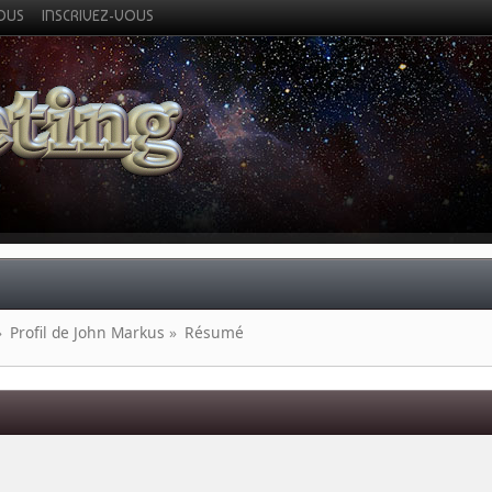
VOUS
INSCRIVEZ-VOUS
»
Profil de John Markus
»
Résumé