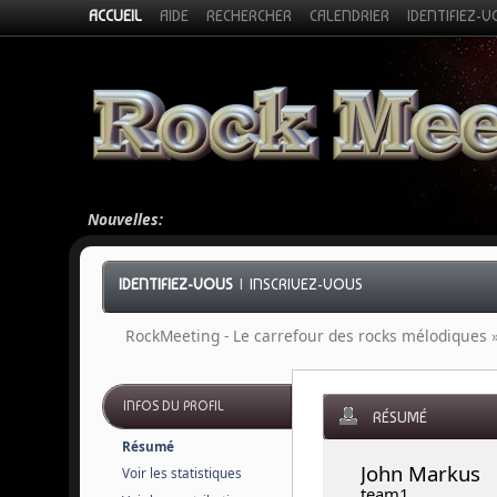
ACCUEIL
AIDE
RECHERCHER
CALENDRIER
IDENTIFIEZ-
Nouvelles:
IDENTIFIEZ-VOUS
|
INSCRIVEZ-VOUS
RockMeeting - Le carrefour des rocks mélodiques
INFOS DU PROFIL
RÉSUMÉ
Résumé
John Markus 
Voir les statistiques
team1