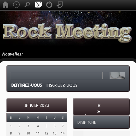
Nouvelles:
IDENTIFIEZ-VOUS
|
INSCRIVEZ-VOUS
«
JANVIER 2023
»
FÉVRIER 2023
-
D
L
M
M
J
V
S
DIMANCHE
SEMAINE 9
1
2
3
4
5
6
7
8
9
10
11
12
13
14