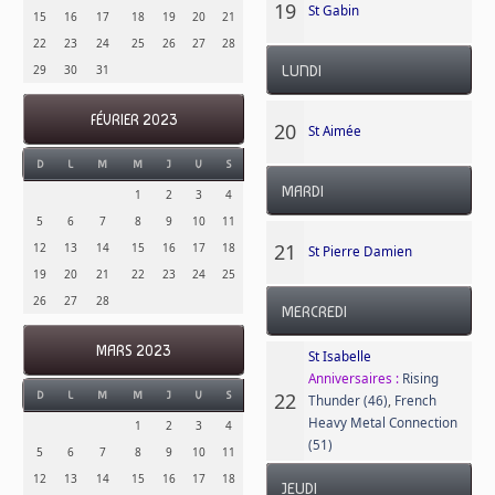
19
St Gabin
15
16
17
18
19
20
21
22
23
24
25
26
27
28
29
30
31
LUNDI
FÉVRIER 2023
20
St Aimée
D
L
M
M
J
V
S
MARDI
1
2
3
4
5
6
7
8
9
10
11
21
12
13
14
15
16
17
18
St Pierre Damien
19
20
21
22
23
24
25
26
27
28
MERCREDI
MARS 2023
St Isabelle
Anniversaires :
Rising
22
D
L
M
M
J
V
S
Thunder (46)
,
French
Heavy Metal Connection
1
2
3
4
(51)
5
6
7
8
9
10
11
12
13
14
15
16
17
18
JEUDI