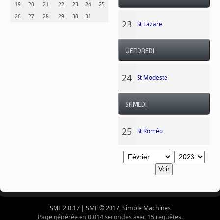
19
20
21
22
23
24
25
26
27
28
29
30
31
23
St Lazare
VENDREDI
24
St Modeste
SAMEDI
25
St Roméo
SMF 2.0.17
|
SMF © 2017
,
Simple Machines
Page générée en 0.014 secondes avec 15 requêtes.