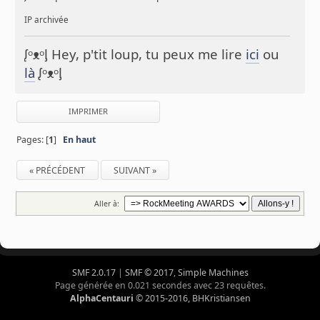
IP archivée
ᶘᵒᴥᵒᶅ Hey, p'tit loup, tu peux me lire
ici
ou
là
ᶘᵒᴥᵒᶅ
IMPRIMER
Pages: [
1
]
En haut
« PRÉCÉDENT
SUIVANT »
Aller à:
SMF 2.0.17
|
SMF © 2017
,
Simple Machines
Page générée en 0.021 secondes avec 23 requêtes.
AlphaCentauri
© 2015-2016, BHKristiansen