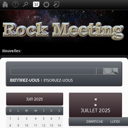
Nouvelles:
IDENTIFIEZ-VOUS
|
INSCRIVEZ-VOUS
«
JUIN 2025
»
JUILLET 2025
D
L
M
M
J
V
S
1
2
3
4
5
6
7
DIMANCHE
LUNDI
8
9
10
11
12
13
14