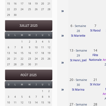
15
16
17
18
19
20
21
22
23
24
25
26
27
28
»
29
30
6
7
JUILLET 2025
-
Semaine
St Raoul
28
»
St Mariette
D
L
M
M
J
V
S
1
2
3
4
5
6
7
8
9
10
11
12
13
14
-
Semaine
13
14
15
16
17
18
19
Fête
29
20
21
22
23
24
25
26
Nationale
An
St Henri, Joël
»
27
28
29
30
31
AOÛT 2025
20
21
-
Semaine
St Victor
30
D
L
M
M
J
V
S
»
St Marina
1
2
An
3
4
5
6
7
8
9
10
11
12
13
14
15
16
27
28
-
Semaine