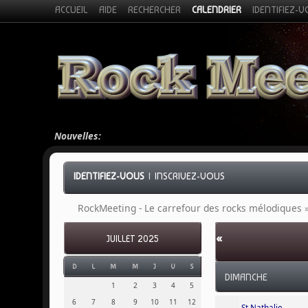
ACCUEIL
AIDE
RECHERCHER
CALENDRIER
IDENTIFIEZ-
Nouvelles:
IDENTIFIEZ-VOUS
|
INSCRIVEZ-VOUS
RockMeeting - Le carrefour des rocks mélodiques
«
JUILLET 2025
D
L
M
M
J
V
S
DIMANCHE
1
2
3
4
5
6
7
8
9
10
11
12
St Nathalie