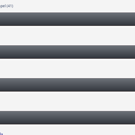
pel (41)
la