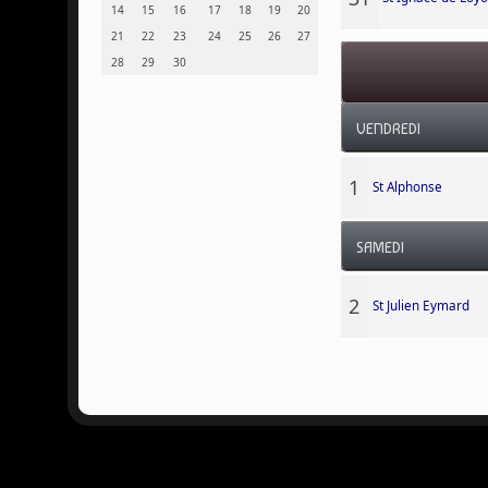
14
15
16
17
18
19
20
21
22
23
24
25
26
27
28
29
30
VENDREDI
1
St Alphonse
SAMEDI
2
St Julien Eymard