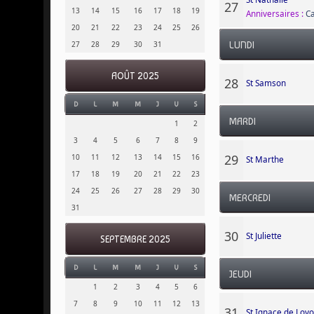
27
13
14
15
16
17
18
19
Anniversaires :
Ca
20
21
22
23
24
25
26
27
28
29
30
31
LUNDI
AOÛT 2025
28
St Samson
D
L
M
M
J
V
S
MARDI
1
2
3
4
5
6
7
8
9
29
10
11
12
13
14
15
16
St Marthe
17
18
19
20
21
22
23
24
25
26
27
28
29
30
MERCREDI
31
30
St Juliette
SEPTEMBRE 2025
D
L
M
M
J
V
S
JEUDI
1
2
3
4
5
6
7
8
9
10
11
12
13
31
St Ignace de Loyo