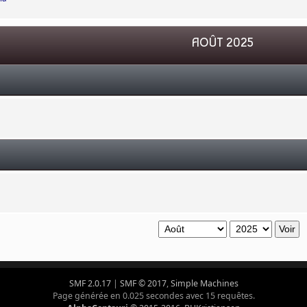
AOÛT 2025
SMF 2.0.17
|
SMF © 2017
,
Simple Machines
Page générée en 0.025 secondes avec 15 requêtes.