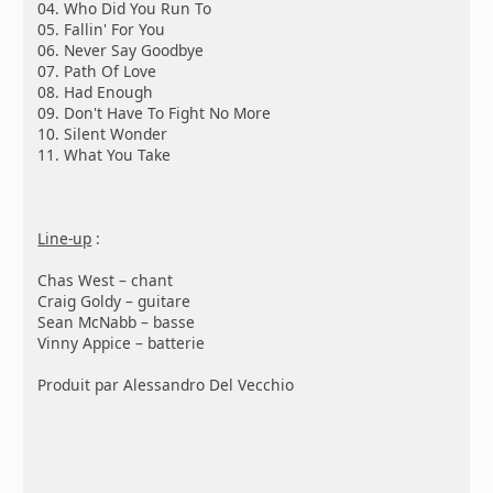
04. Who Did You Run To
05. Fallin' For You
06. Never Say Goodbye
07. Path Of Love
08. Had Enough
09. Don't Have To Fight No More
10. Silent Wonder
11. What You Take
Line-up
:
Chas West – chant
Craig Goldy – guitare
Sean McNabb – basse
Vinny Appice – batterie
Produit par Alessandro Del Vecchio