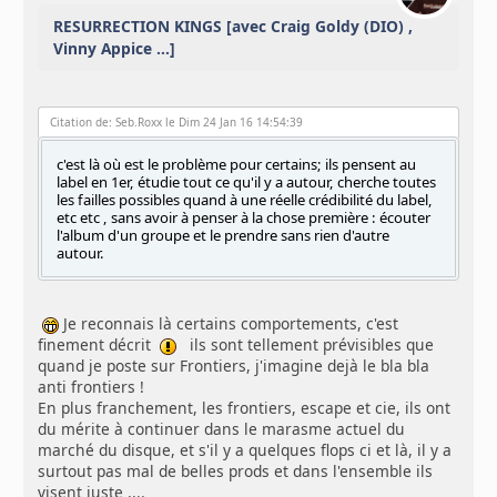
RESURRECTION KINGS [avec Craig Goldy (DIO) ,
Vinny Appice ...]
Citation de: Seb.Roxx le Dim 24 Jan 16 14:54:39
c'est là où est le problème pour certains; ils pensent au
label en 1er, étudie tout ce qu'il y a autour, cherche toutes
les failles possibles quand à une réelle crédibilité du label,
etc etc , sans avoir à penser à la chose première : écouter
l'album d'un groupe et le prendre sans rien d'autre
autour.
Je reconnais là certains comportements, c'est
finement décrit
ils sont tellement prévisibles que
quand je poste sur Frontiers, j'imagine dejà le bla bla
anti frontiers !
En plus franchement, les frontiers, escape et cie, ils ont
du mérite à continuer dans le marasme actuel du
marché du disque, et s'il y a quelques flops ci et là, il y a
surtout pas mal de belles prods et dans l'ensemble ils
visent juste ....