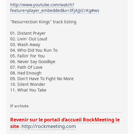
http://www.youtube.com/watch?
feature=player_embedded&v=3FjAJJiCrKg#ws
"Resurrection Kings" track listing
01. Distant Prayer
02. Livin' Out Loud
03. Wash Away
04. Who Did You Run To
05. Fallin' For You
06. Never Say Goodbye
07. Path Of Love
08. Had Enough
09. Don't Have To Fight No More
10. Silent Wonder
11. What You Take
IP archivée
Revenir sur le portail d’accueil RockMeeting le
site
http://rockmeeting.com
: