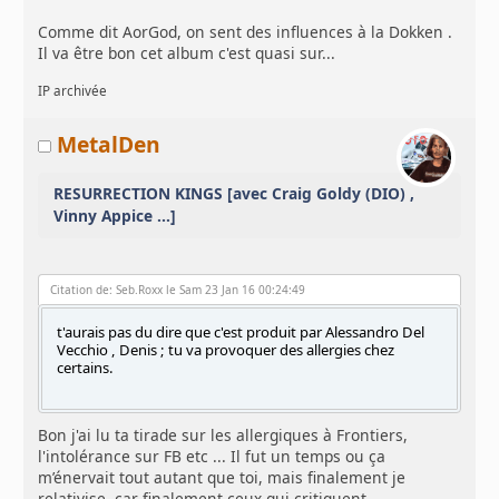
Comme dit AorGod, on sent des influences à la Dokken .
Il va être bon cet album c'est quasi sur...
IP archivée
MetalDen
RESURRECTION KINGS [avec Craig Goldy (DIO) ,
Vinny Appice ...]
Citation de: Seb.Roxx le Sam 23 Jan 16 00:24:49
t'aurais pas du dire que c'est produit par Alessandro Del
Vecchio , Denis ; tu va provoquer des allergies chez
certains.
Bon j'ai lu ta tirade sur les allergiques à Frontiers,
l'intolérance sur FB etc ... Il fut un temps ou ça
m’énervait tout autant que toi, mais finalement je
relativise, car finalement ceux qui critiquent