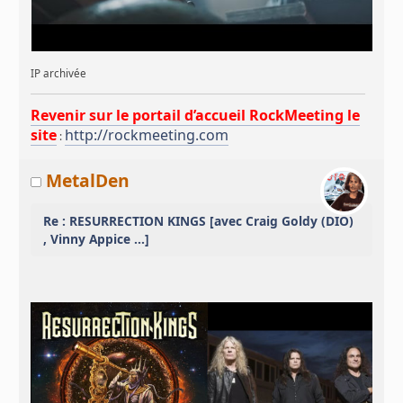
IP archivée
Revenir sur le portail d’accueil RockMeeting le
site
http://rockmeeting.com
:
MetalDen
Re : RESURRECTION KINGS [avec Craig Goldy (DIO)
, Vinny Appice ...]