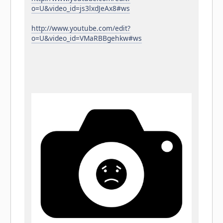
o=U&video_id=js3lxdJeAx8#ws
http://www.youtube.com/edit?
o=U&video_id=VMaRBBgehkw#ws