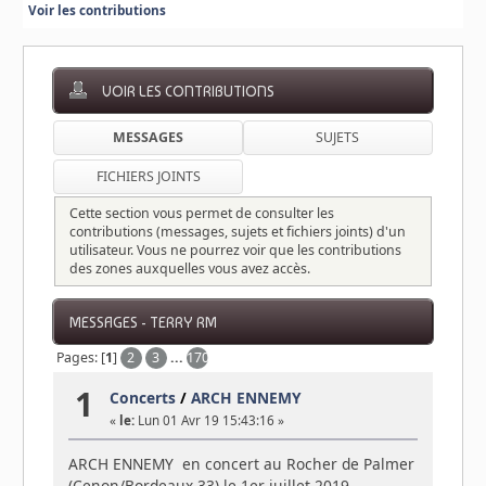
Voir les contributions
VOIR LES CONTRIBUTIONS
MESSAGES
SUJETS
FICHIERS JOINTS
Cette section vous permet de consulter les
contributions (messages, sujets et fichiers joints) d'un
utilisateur. Vous ne pourrez voir que les contributions
des zones auxquelles vous avez accès.
MESSAGES - TERRY RM
Pages: [
1
]
2
3
...
170
1
Concerts
/
ARCH ENNEMY
«
le:
Lun 01 Avr 19 15:43:16 »
ARCH ENNEMY en concert au Rocher de Palmer
(Cenon/Bordeaux 33) le 1er juillet 2019