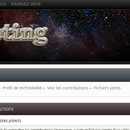
VOUS
INSCRIVEZ-VOUS
»
Profil de mrfredo666
»
Voir les contributions
»
Fichiers joints
BUTIONS
IERS JOINTS
 de consulter les contributions (messages, sujets et fichiers joints) d'un utili