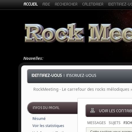
ACCUEIL
AIDE
RECHERCHER
CALENDRIER
IDENTIFIEZ-
Nouvelles:
IDENTIFIEZ-VOUS
|
INSCRIVEZ-VOUS
RockMeeting - Le carrefour des rocks mélodiques
INFOS DU PROFIL
VOIR LES CONTRI
Résumé
MESSAGES
SUJETS
FICH
Voir les statistiques
Cette section vous permet