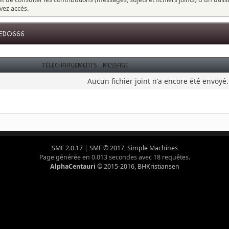
vez accès.
FREDO666
TÉLÉCHARGEMENTS
MESSAGE
Aucun fichier joint n'a encore été envoyé.
SMF 2.0.17
|
SMF © 2017
,
Simple Machines
Page générée en 0.013 secondes avec 18 requêtes.
AlphaCentauri
© 2015-2016, BHKristiansen