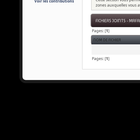
Voir les contributions
zones auxquelles vous a
FICHIERS JOINTS - MR
Pages: [
1
]
NOM DE FICHIER
Pages: [
1
]