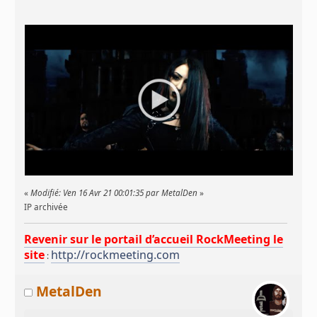
«
Modifié: Ven 16 Avr 21 00:01:35 par MetalDen
»
IP archivée
Revenir sur le portail d’accueil RockMeeting le
site
http://rockmeeting.com
:
MetalDen