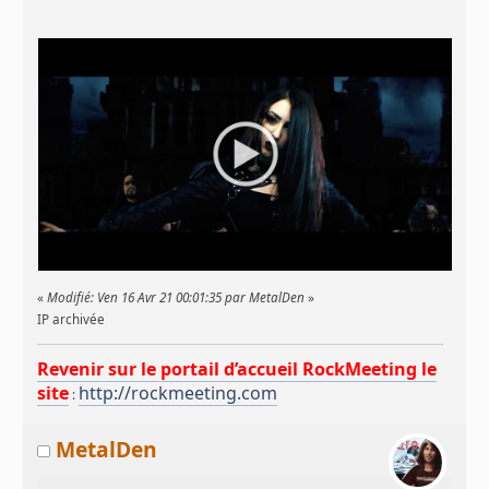
«
Modifié: Ven 16 Avr 21 00:01:35 par MetalDen
»
IP archivée
Revenir sur le portail d’accueil RockMeeting le
site
http://rockmeeting.com
:
MetalDen