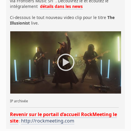
via Frontiers Music Srl . Découvrez le et écoutez le
intégralement
détails dans les news
Ci-dessous le tout nouveau video clip pour le titre
The
Illusionist
live.
IP archivée
Revenir sur le portail d’accueil RockMeeting le
site
http://rockmeeting.com
: