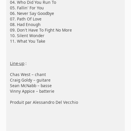
04. Who Did You Run To
05. Fallin' For You
06. Never Say Goodbye
07. Path Of Love
08. Had Enough
09. Don't Have To Fight No More
10. Silent Wonder
11. What You Take
Line-up
:
Chas West – chant
Craig Goldy – guitare
Sean McNabb – basse
Vinny Appice – batterie
Produit par Alessandro Del Vecchio