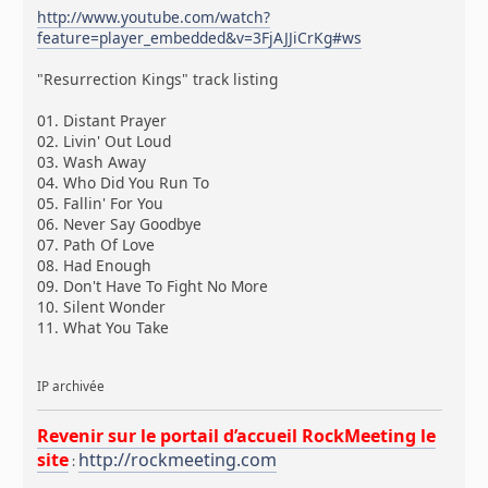
http://www.youtube.com/watch?
feature=player_embedded&v=3FjAJJiCrKg#ws
"Resurrection Kings" track listing
01. Distant Prayer
02. Livin' Out Loud
03. Wash Away
04. Who Did You Run To
05. Fallin' For You
06. Never Say Goodbye
07. Path Of Love
08. Had Enough
09. Don't Have To Fight No More
10. Silent Wonder
11. What You Take
IP archivée
Revenir sur le portail d’accueil RockMeeting le
site
http://rockmeeting.com
: