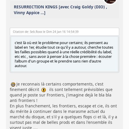
RESURRECTION KINGS [avec Craig Goldy (DIO) ,
Vinny Appice ...]
Citation de: Seb.Roxx le Dim 24 Jan 16 14:54:39
c'est là où est le problème pour certains; ils pensent au
label en 1er, étudie tout ce qu'il y a autour, cherche toutes
les failles possibles quand à une réelle crédibilité du label,
etc etc , sans avoir à penser à la chose première : écouter
l'album d'un groupe et le prendre sans rien d'autre
autour.
Je reconnais là certains comportements, c'est
finement décrit
ils sont tellement prévisibles que
quand je poste sur Frontiers, j'imagine dejà le bla bla
anti frontiers !
En plus franchement, les frontiers, escape et cie, ils ont
du mérite à continuer dans le marasme actuel du
marché du disque, et s'il y a quelques flops ci et là, il y a
surtout pas mal de belles prods et dans l'ensemble ils
visent juste ....