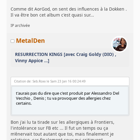
Comme dit AorGod, on sent des influences à la Dokken .
Il va être bon cet album c'est quasi sur...
IP archivée
MetalDen
RESURRECTION KINGS [avec Craig Goldy (DIO) ,
Vinny Appice ...]
Citation de: Seb.Roxx le Sam 23 Jan 16 00:24:49
t'aurais pas du dire que c'est produit par Alessandro Del
Vecchio , Denis ; tu va provoquer des allergies chez
certains.
Bon j'ai lu ta tirade sur les allergiques à Frontiers,
l'intolérance sur FB etc ... Il fut un temps ou ça
m’énervait tout autant que toi, mais finalement je
relativise, car finalement ceux qui critiquent