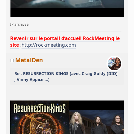
IP archivée
Revenir sur le portail d’accueil RockMeeting le
site
http://rockmeeting.com
:
MetalDen
Re : RESURRECTION KINGS [avec Craig Goldy (DIO)
, Vinny Appice ...]