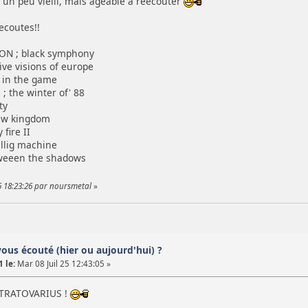
 un peu vielli, mais ageable a reécouter
ecoutes!!
N ; black symphony
ve visions of europe
 in the game
the winter of' 88
ty
ew kingdom
fire II
llig machine
weeen the shadows
25 18:23:26 par noursmetal
»
vous écouté (hier ou aujourd'hui) ?
 le:
Mar 08 Juil 25 12:43:05 »
STRATOVARIUS !