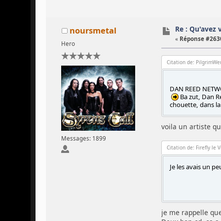
Re : Qu'avez 
noursmetal
«
Réponse #2630
Hero
Citation de: PilgrimWen
DAN REED NETWORK
Ba zut, Dan R
chouette, dans la
voila un artiste q
Messages: 1899
Citation de: Firefly le 
Je les avais un p
je me rappelle qu