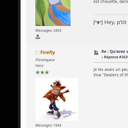
est chouette, dans
ᶘᵒᴥᵒᶅ Hey, p't
Messages: 3403
Re : Qu'avez 
Firefly
«
Réponse #2629
Chroniqueur
Hero
Je les avais un pe
Viva "Dealers of t
Messages: 1944