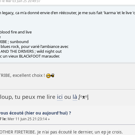
l le Mar 03 Juin 25 20:49:37
 legacy, ca m'a donné envie d'en réécouter, je me suis fait 'karma 'et le live '
lood fire and live
e
IBE ; sunbound
 blues rock, pour varié l'ambiance avec
AND THE DRIVERS ; wild night out
ec un vieux BLACkFOOT marauder.
IBE, excellent choix !
it loup, tu peux me lire
ici
ou
là
ᶘᵒᴥᵒᶅ
vous écouté (hier ou aujourd'hui) ?
 le:
Mer 11 Juin 25 21:23:14 »
OTHER FIRETRIBE. Je n'ai pas écouté le dernier, un ep je crois.