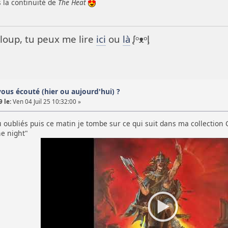
 la continuité de
The Heat
it loup, tu peux me lire
ici
ou
là
ᶘᵒᴥᵒᶅ
vous écouté (hier ou aujourd'hui) ?
 le:
Ven 04 Juil 25 10:32:00 »
u oubliés puis ce matin je tombe sur ce qui suit dans ma collectio
he night"