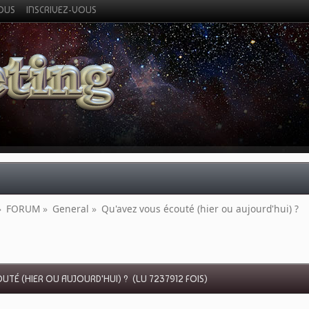
VOUS
INSCRIVEZ-VOUS
»
FORUM
»
General
»
Qu'avez vous écouté (hier ou aujourd'hui) ?
UTÉ (HIER OU AUJOURD'HUI) ? (LU 7237912 FOIS)