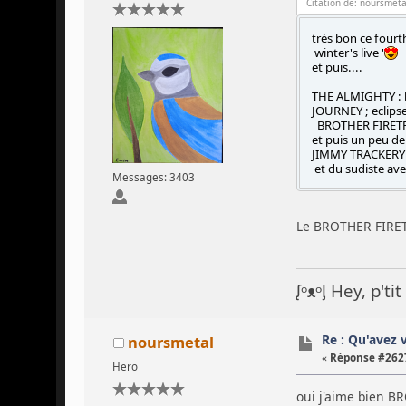
Citation de: noursmeta
très bon ce fourth
winter's live '
et puis....
THE ALMIGHTY : b
JOURNEY ; eclips
BROTHER FIRETR
et puis un peu de
JIMMY TRACKERY 
et du sudiste av
Messages: 3403
Le BROTHER FIRETR
ᶘᵒᴥᵒᶅ Hey, p't
Re : Qu'avez 
noursmetal
«
Réponse #2627
Hero
oui j'aime bien BR