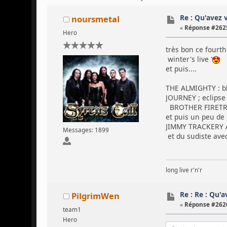
Re : Qu'avez 
noursmetal
«
Réponse #2625
Hero
très bon ce fourth 
winter's live '
et puis....
THE ALMIGHTY : blo
JOURNEY ; eclipse
BROTHER FIRETRI
et puis un peu de 
JIMMY TRACKERY A
Messages: 1899
et du sudiste av
long live r'n'r
Re : Re : Qu'
PilgrimWen
«
Réponse #2626
team1
Hero