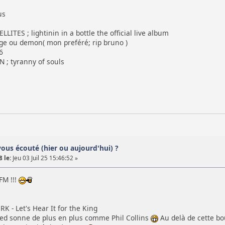
us
ITES ; lightinin in a bottle the official live album
 ou demon( mon preféré; rip bruno )
6
; tyranny of souls
vous écouté (hier ou aujourd'hui) ?
 le:
Jeu 03 Juil 25 15:46:52 »
FM !!!
- Let's Hear It for the King
ed sonne de plus en plus comme Phil Collins
Au delà de cette bou