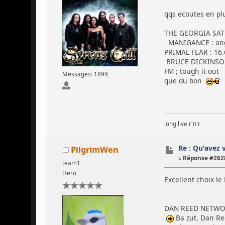
qqs ecoutes en pl
THE GEORGIA SATELL
MANIGANCE : ange
PRIMAL FEAR : 16.
BRUCE DICKINSON 
FM ; tough it out
Messages: 1899
que du bon
long live r'n'r
Re : Qu'avez 
PilgrimWen
«
Réponse #2628
team1
Hero
Excellent choix le 
DAN REED NETWORK 
Ba zut, Dan Re