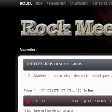
ACCUEIL
AIDE
RECHERCHER
CALENDRIER
IDENTIFIEZ-
Nouvelles:
IDENTIFIEZ-VOUS
|
INSCRIVEZ-VOUS
RockMeeting - Le carrefour des rocks mélodiques
Pages:
1
...
174
175
[
176
]
177
178
...
180
En bas
AUTEUR
SUJET: QU'AVEZ VOUS ÉCO
0 Membres et 8 Invités sur ce sujet