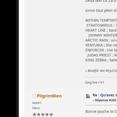
Deux bon cd ,ca a
sinon tout plein d'
WITHIN TEMPTATIO
STRATOVARIUS ; li
HEART LINE ; back
JOHNNY WINTER ; 
ARCTIC RAIN ; uni
VENTURIA ; the n
ENFORCER ; live by 
JUDAS PRIEST ; ki
KING ZEBRA ; bet
«
Modifié: Ven 04 Juil 
long live r'n'r
Re : Qu'avez 
PilgrimWen
«
Réponse #2631
team1
Hero
Bonne pioche le 