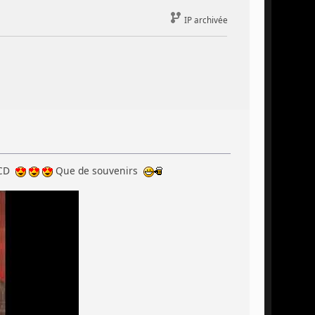
IP archivée
n CD
Que de souvenirs