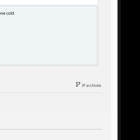
one cold
IP archivée