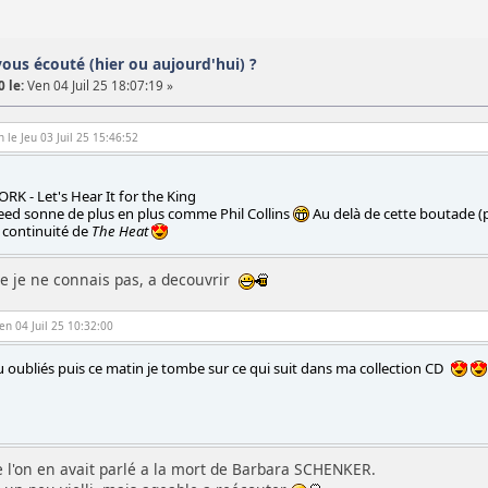
vous écouté (hier ou aujourd'hui) ?
 le:
Ven 04 Juil 25 18:07:19 »
 le Jeu 03 Juil 25 15:46:52
 - Let's Hear It for the King
eed sonne de plus en plus comme Phil Collins
Au delà de cette boutade (pa
 continuité de
The Heat
ue je ne connais pas, a decouvrir
Ven 04 Juil 25 10:32:00
eu oubliés puis ce matin je tombe sur ce qui suit dans ma collection CD
e l'on en avait parlé a la mort de Barbara SCHENKER.