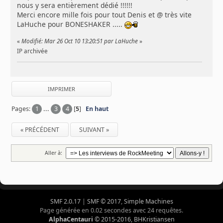
nous y sera entièrement dédié !!!!!!
Merci encore mille fois pour tout Denis et @ très vite
LaHuche pour BONESHAKER .....
«
Modifié: Mar 26 Oct 10 13:20:51 par LaHuche
»
IP archivée
IMPRIMER
Pages:
1
...
3
4
[
5
]
En haut
« PRÉCÉDENT
SUIVANT »
Aller à:
SMF 2.0.17
|
SMF © 2017
,
Simple Machines
Page générée en 0.02 secondes avec 24 requêtes.
AlphaCentauri
© 2015-2016, BHKristiansen