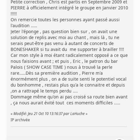
Petite correction , Chris est partis en Septembre 2009 et
PIERRE à officielement intégré le groupe en Janvier 2010
!!!!!
On remercie toutes les personnes ayant passé aussi
l'audition .....
Jeter l'éponge , pas question bien sur , on avait une
solution de replis avec moi au chant , mais là , tu ne
serais peut-être pas venu à autant de concerts de
BONESHAKER si tu avait du me supporter à brailler !!!!
Car mon style à moi étant radicalement opposé a ce que
nous faisions avant ; et puis , Eric , le patron du bar
Palois ( SHOW CASE TIME ) nous à trouvé la perle
rare.....Dès sa première audition , Pierre m'a
énormément plus , on a de suite senti le potentiel vocal
du bonhomme , restais plus qu'a le connaitre et depuis
,on a rattrapé le temps perdu ....
Dommage même qu'on ai pas croisé sa route bien avant
, ça nous aurait évité tout ces moments difficiles .....
«
Modifié: Jeu 21 Oct 10 13:16:37 par LaHuche
»
IP archivée