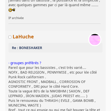
j'aimais dans un bassiste , la puissance et la simplicité ,
avec quelques gammes par ci par là quand même .......
IP archivée
LaHuche
Re : BONESHAKER
- groupes préférés ?
Pareil que pour les bassistes , c'est très varié....
NOFX , BAD RELIGION , PENNYWISE , etc pour kle côté
Punk Rock californien .
AGNOSTIC FRONT , MADBALL , CORROSION OF
CONFORMITY , DRI pour le côté Hard Core.
Toute la vague 80's de la NWOBHM ( SAXON , DEF
LEPPARD , IRON MAIDEN , JUDAS PRIEST etc..... )
Puis le renouveau du THRASH ( EVILE , GAMA BOMB ,
MUNICIPAL WASTE )
Bref , tout ce qui envoie ou qui me fait bouger la tête et