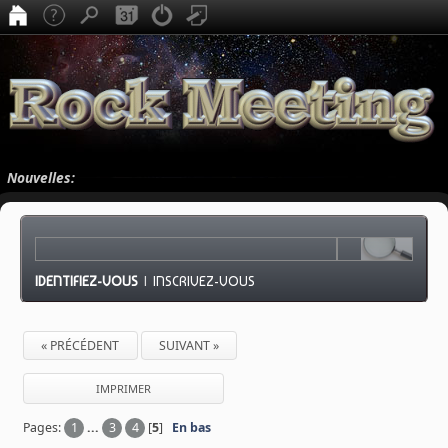
Nouvelles:
IDENTIFIEZ-VOUS
|
INSCRIVEZ-VOUS
« PRÉCÉDENT
SUIVANT »
IMPRIMER
Pages:
1
...
3
4
[
5
]
En bas