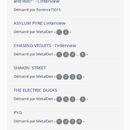
and Roll?" - L'interview
Démarré par
florence75015
ASYLUM PYRE L'interview
Démarré par
MetalDen
«
1
2
»
CHASING VIOLETS - l'interview
Démarré par
MetalDen
«
1
2
3
...
8
»
SHAKIN' STREET
Démarré par
MetalDen
«
1
2
3
4
»
THE ELECTRIC DUCKS
Démarré par
MetalDen
«
1
2
3
...
5
»
PYG
Démarré par
MetalDen
«
1
2
3
4
»