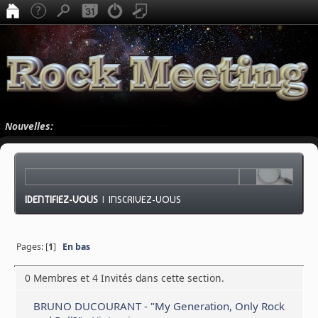
Nouvelles:
IDENTIFIEZ-VOUS
|
INSCRIVEZ-VOUS
Pages: [
1
]
En bas
0 Membres et 4 Invités dans cette section.
BRUNO DUCOURANT - "My Generation, Only Rock