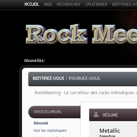
ACCUEIL
AIDE
RECHERCHER
CALENDRIER
IDENTIFIEZ-
Nouvelles:
IDENTIFIEZ-VOUS
|
INSCRIVEZ-VOUS
RockMeeting - Le carrefour des rocks mélodiques
INFOS DU PROFIL
RÉSUMÉ
Résumé
Metallic 
Voir les statistiques
Newbie