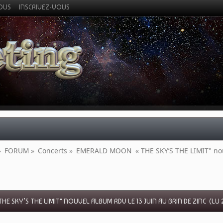
VOUS
INSCRIVEZ-VOUS
»
FORUM
»
Concerts
»
EMERALD MOON  « THE SKY’S THE LIMIT" nouv
E SKY’S THE LIMIT" NOUVEL ALBUM RDV LE 13 JUIN AU BRIN DE ZINC (LU 2