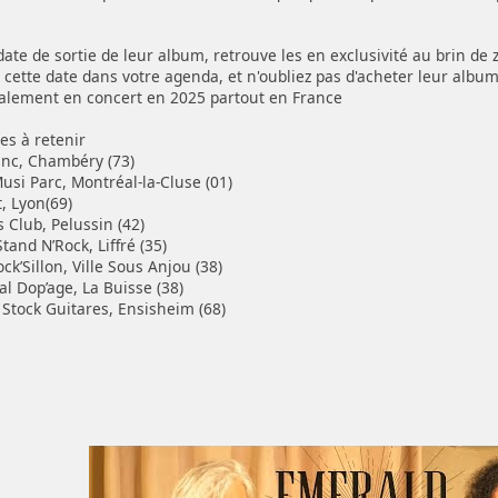
 date de sortie de leur album, retrouve les en exclusivité au brin de 
 cette date dans votre agenda, et n'oubliez pas d'acheter leur alb
galement en concert en 2025 partout en France
es à retenir
Zinc, Chambéry (73)
Musi Parc, Montréal-la-Cluse (01)
t, Lyon(69)
s Club, Pelussin (42)
 Stand N’Rock, Liffré (35)
ock’Sillon, Ville Sous Anjou (38)
al Dop’age, La Buisse (38)
 Stock Guitares, Ensisheim (68)