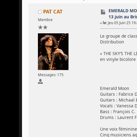
EMERALD MOO
PAT CAT
13 juin au Bri
Membre
«
le:
Jeu 05 Juin 25 19
Le groupe de clas
Distribution
« THE SKY’S THE L
en vinyle bicolore
Messages: 175
Emerald Moon
Guitars : Fabrice 
Guitars : Michaal 
Vocals : Vanessa 
Bass : François C.
Drums : Laurent Fa
Une voix féminine
Cinq musiciens agu