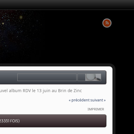
el album RDV le 13 juin au Brin de Zinc
« précédent
suivant »
IMPRIMER
3351 FOIS)