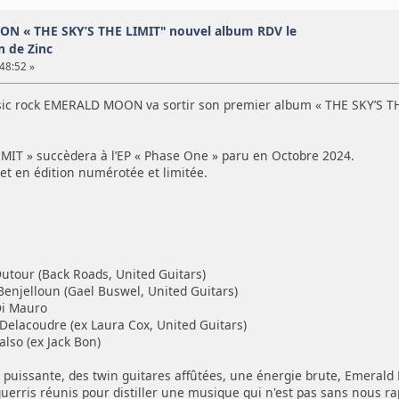
N « THE SKY’S THE LIMIT" nouvel album RDV le
n de Zinc
:48:52 »
sic rock EMERALD MOON va sortir son premier album « THE SKY’S THE
IMIT » succèdera à l’EP « Phase One » paru en Octobre 2024.
 et en édition numérotée et limitée.
Dutour (Back Roads, United Guitars)
Benjelloun (Gael Buswel, United Guitars)
Di Mauro
 Delacoudre (ex Laura Cox, United Guitars)
lso (ex Jack Bon)
 puissante, des twin guitares affûtées, une énergie brute, Emerald 
erris réunis pour distiller une musique qui n'est pas sans nous rap