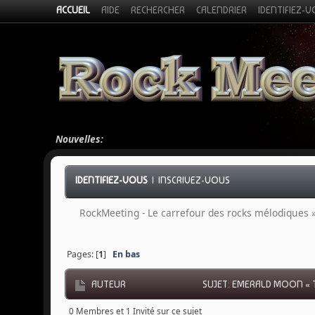
ACCUEIL
AIDE
RECHERCHER
CALENDRIER
IDENTIFIEZ-
Nouvelles:
IDENTIFIEZ-VOUS
|
INSCRIVEZ-VOUS
RockMeeting - Le carrefour des rocks mélodiques
Pages: [
1
]
En bas
AUTEUR
SUJET: EMERALD MOON « TH
0 Membres et 1 Invité sur ce sujet