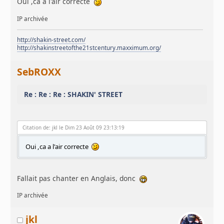
Oui ,ca a l'air correcte
IP archivée
http://shakin-street.com/
http://shakinstreetofthe21stcentury.maxximum.org/
SebROXX
Re : Re : Re : SHAKIN' STREET
Citation de: jkl le Dim 23 Août 09 23:13:19
Oui ,ca a l'air correcte
Fallait pas chanter en Anglais, donc
IP archivée
jkl