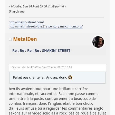
«
Modifié: Lun 24 Août 09 00:51:59 par jkl
»
IP archivée
http://shakin-street.com/
http://shakinstreetofthe21stcentury.maxximum.org/
MetalDen
Re : Re : Re : Re : SHAKIN' STREET
Citation de: SebROXX le Dim 23 Août 09 23:15:07
Fallait pas chanter en Anglais, donc
ben ils avaient tout pour une brillante carrière
internationale, et l'accent de Fabienne passe comme
une lettre à la poste, contrairement a beaucoup de
combos français, donc l'anglais était le bon choix,
d'ailleurs amuse toi a regarder les commentaires anglo
saxons sur la video solid as a rock, pas de rque à ce sujet