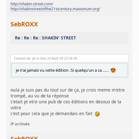
http://shakin-street.com/
http://shakinstreetofthe21stcentury.maxximum.org/
SebROXX
Re : Re : Re : SHAKIN' STREET
Citation de: jkl le Dim 23 Août 09 22:56:30
je n'ai jamais vu cette édition .Si quelqu'un a ca .....
oula je suis pas du tout sur de ça, je crois meme m'etre
trompé, au vu de ta réponse
c'etait pt etre une pub de ces éditions en desous de la
votre
c'est pour cela que je demandais en fait
IP archivée
SebROXX