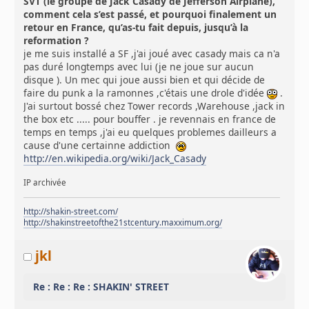
SVT (le groupe de Jack Casady de Jefferson Airplane),
comment cela s’est passé, et pourquoi finalement un
retour en France, qu’as-tu fait depuis, jusqu’à la
reformation ?
je me suis installé a SF ,j'ai joué avec casady mais ca n'a
pas duré longtemps avec lui (je ne joue sur aucun
disque ). Un mec qui joue aussi bien et qui décide de
faire du punk a la ramonnes ,c'étais une drole d'idée
.
J'ai surtout bossé chez Tower records ,Warehouse ,jack in
the box etc ..... pour bouffer . je revennais en france de
temps en temps ,j'ai eu quelques problemes dailleurs a
cause d'une certainne addiction
http://en.wikipedia.org/wiki/Jack_Casady
IP archivée
http://shakin-street.com/
http://shakinstreetofthe21stcentury.maxximum.org/
jkl
Re : Re : Re : SHAKIN' STREET