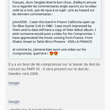
français, donc l'anglais était le bon choix, d'ailleurs amuse
toi a regarder les commentaires anglo saxons sur la video
solid as a rock, pas de rque à ce sujet : pris au hasard sur
les derniers commentaires :
JohnA559 : I seen this band in Fresno California open up
for Blue Oyster Cult in 1980 - I was much impressed by
them and to date still have a copy of their debut album. I
wish someone would post a video for No Compromise. I
have appreciated the music coming from France. From
Shakin Street to Tahiti 80 to Phoenix - VIVA LA FRANCE!
et comme lui, j'aimerai bien avoir une video sur No
Compromise, quel titre !
Il y a un bout de No compromise sur le teaser du dvd du
concert au PMFF III . Il sera present sur le dvd du
Sweden rock 2008 .
Google
Google
«
Modifié: Dim 23 Août 09 23:52:52 par jkl
»