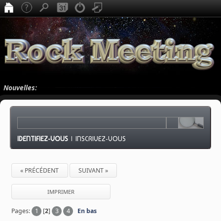
Nouvelles:
IDENTIFIEZ-VOUS
|
INSCRIVEZ-VOUS
« PRÉCÉDENT
SUIVANT »
IMPRIMER
Pages:
1
[
2
]
3
4
En bas