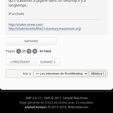
qu'il travaillait a pigalle dans un sexshop il y a
longtemps .
IP archivée
http://shakin-street.com/
http://shakinstreetofthe21stcentury.maxximum.org/
IMPRIMER
Pages:
1
[
2
]
3
4
En haut
« PRÉCÉDENT
SUIVANT »
Aller à:
SMF 2.0.17
|
SMF © 2017
,
Simple Machines
Page générée en 0.022 secondes avec 23 requêtes.
AlphaCentauri
© 2015-2016, BHKristiansen