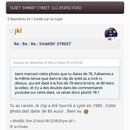
SUJET: SHAKIN' STREET (LU 293192 FOIS)
0 Membres et 1 Invité sur ce sujet
jkl
Re : Re : Re : SHAKIN' STREET
Citation de: MetalDen le Dim 23 Août 09 22:03:45
tiens marrant cette photo que tu dates de 78, Fabienne a
la même tenue que dans le clip de solid as a rock ci-
dessus, qui est daté à la fois de 78 dans le titre, et 80 dans
la video, et il y a des doutes dans les commentaires
youtube sur cette date, ce serait donc plutôt 78 ?
Tu as raison ,le clip a été tourné a Lyon en 1980 . Cette
photo doit dater de 80 aussi . Bien vu
«
Modifié: Dim 23 Août 09 22:09:29 par jkl
»
IP archivée