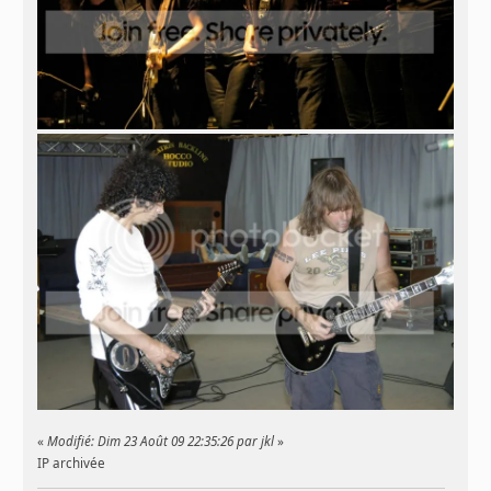
«
Modifié: Dim 23 Août 09 22:35:26 par jkl
»
IP archivée