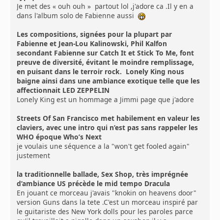
Je met des « ouh ouh » partout lol ,j'adore ca .Il y en a
dans l'album solo de Fabienne aussi
Les compositions, signées pour la plupart par
Fabienne et Jean-Lou Kalinowski, Phil Kalfon
secondant Fabienne sur Catch It et Stick To Me, font
preuve de diversité, évitant le moindre remplissage,
en puisant dans le terroir rock. Lonely King nous
baigne ainsi dans une ambiance exotique telle que les
affectionnait LED ZEPPELIN
Lonely King est un hommage a Jimmi page que j'adore
Streets Of San Francisco met habilement en valeur les
claviers, avec une intro qui n’est pas sans rappeler les
WHO époque Who’s Next
je voulais une séquence a la "won't get fooled again"
justement
la traditionnelle ballade, Sex Shop, très imprégnée
d’ambiance US précède le mid tempo Dracula
En jouant ce morceau j'avais "knokin on heavens door"
version Guns dans la tete .C'est un morceau inspiré par
le guitariste des New York dolls pour les paroles parce