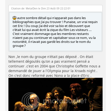
Citation de: MetalDen le Dim 23 Août 09 22:22:01
autre sombre détail qui n'apparait pas dans les
bibliographies que j'ai pu trouver ! Punaise, un vrai requin
cet Eric ! Du coup j'ai été voir sa bio et découvert que
c'était lui qui avait écrit la zique du film Les visiteurs ...
C'est vraiment dommage que les membres restants
n'aient pas pu continuer et capitaliser sous ce nom, vu la
notoriété, il n'avait pas gardé les droits sur le nom du
groupe ?
Non ,le nom du groupe n'était pas déposé . On était
tellement dégoutés qu'on a pas vraiment pensé a
continuer .c'est en 2004 que Christophe Goffette nous a
demmandé de jouer a l'Olympia pour la Xroads night .
On c'est donc reformé avec Nono a la place d'Eric .