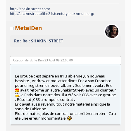
http://shakin-street.com/
http://shakinstreetofthe21stcentury.maxximum.org/
MetalDen
Re : Re : SHAKIN' STREET
Citation de: jkl le Dim 23 Août 09 22:05:00
Le groupe c'est séparé en 81 .Fabienne ,un nouveau
bassiste , Andrew et moi attendions Eric a san Francisco
pour enregistrer le nouvel album . Seulement voila . Eric
avait reformé un autre Shakin'Street (avec un chanteur
) a Paris dans notre dos .Il a été voir CBS avec ce groupe
. Résultat ,CBS a rompu le contrat .
Eric avait aussi revendu tout notre materiel ainsi que la
sono de Fabienne .
Plus de matos ,plus de contrat ,on a préférer arreter . Ca a
été une erreur monumentale