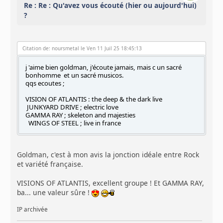
Re : Re : Qu'avez vous écouté (hier ou aujourd'hui)
?
Citation de: noursmetal le Ven 11 Juil 25 18:45:13
j 'aime bien goldman, j'écoute jamais, mais c un sacré
bonhomme et un sacré musicos.
qqs ecoutes ;
VISION OF ATLANTIS : the deep & the dark live
JUNKYARD DRIVE ; electric love
GAMMA RAY ; skeleton and majesties
WINGS OF STEEL ; live in france
Goldman, c'est à mon avis la jonction idéale entre Rock
et variété française.
VISIONS OF ATLANTIS, excellent groupe ! Et GAMMA RAY,
ba... une valeur sûre !
IP archivée