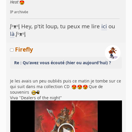
Heat
IP archivée
ᶘᵒᴥᵒᶅ Hey, p'tit loup, tu peux me lire
ici
ou
là
ᶘᵒᴥᵒᶅ
Firefly
Re : Qu'avez vous écouté (hier ou aujourd'hui) ?
Je les avais un peu oubliés puis ce matin je tombe sur ce
qui suit dans ma collection CD
Que de
souvenirs
Viva "Dealers of the night"