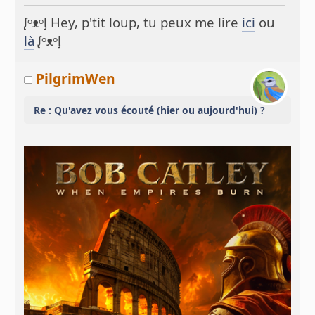
ᶘᵒᴥᵒᶅ Hey, p'tit loup, tu peux me lire
ici
ou
là
ᶘᵒᴥᵒᶅ
PilgrimWen
Re : Qu'avez vous écouté (hier ou aujourd'hui) ?