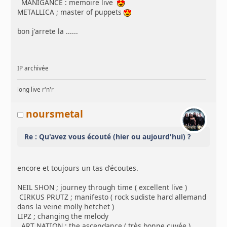
MANIGANCE : memoire live
METALLICA ; master of puppets
bon j'arrete la ......
IP archivée
long live r'n'r
noursmetal
Re : Qu'avez vous écouté (hier ou aujourd'hui) ?
encore et toujours un tas d'écoutes.
NEIL SHON ; journey through time ( excellent live )
CIRKUS PRUTZ ; manifesto ( rock sudiste hard allemand
dans la veine molly hetchet )
LIPZ ; changing the melody
ART NATION ; the ascendance ( très bonne cuvée )