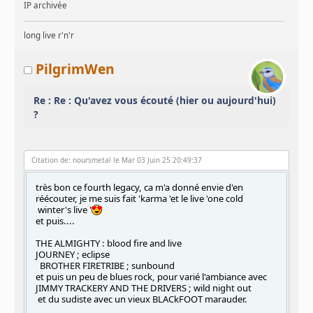
IP archivée
long live r'n'r
PilgrimWen
Re : Re : Qu'avez vous écouté (hier ou aujourd'hui)
?
Citation de: noursmetal le Mar 03 Juin 25 20:49:37
très bon ce fourth legacy, ca m'a donné envie d'en
réécouter, je me suis fait 'karma 'et le live 'one cold
winter's live '
et puis....
THE ALMIGHTY : blood fire and live
JOURNEY ; eclipse
BROTHER FIRETRIBE ; sunbound
et puis un peu de blues rock, pour varié l'ambiance avec
JIMMY TRACKERY AND THE DRIVERS ; wild night out
et du sudiste avec un vieux BLACkFOOT marauder.