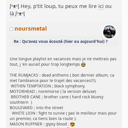
ᶘᵒᴥᵒᶅ Hey, p'tit loup, tu peux me lire
ici
ou
là
ᶘᵒᴥᵒᶅ
noursmetal
Re : Qu'avez vous écouté (hier ou aujourd'hui) ?
Une longue playlist en vacances mais je ne mettrais pas
tout, j 'en aurait pour trop longtemps
THE RUMJACKS : dead anthems ( bon dernier album, ca
met l'ambiance pour le trajet des vacances!!!).
WITHIN TEMPTATION ; black symphony.
MOTORHEAD ; noremorse ( la version deluxe)
BROTHER CANE ; brother cane ( hard rock bluesy
southtern )
BOULEVARD ; into the street
WHITE LION : fight to survie ( pas le meilleur mais pour
un premier, ca tiens bien la route ).
MASON RUFFNER : gipsy blood .