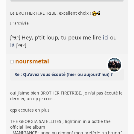
Le BROTHER FIRETRIBE, excellent choix !
IP archivée
ᶘᵒᴥᵒᶅ Hey, p'tit loup, tu peux me lire
ici
ou
là
ᶘᵒᴥᵒᶅ
noursmetal
Re : Qu'avez vous écouté (hier ou aujourd'hui) ?
oui j'aime bien BROTHER FIRETRIBE. Je n'ai pas écouté le
dernier, un ep je crois.
qqs ecoutes en plus
THE GEORGIA SATELLITES ; lightinin in a bottle the
official live album
MANIGANCE : ange ou demon( mon preféré; rip bruno )