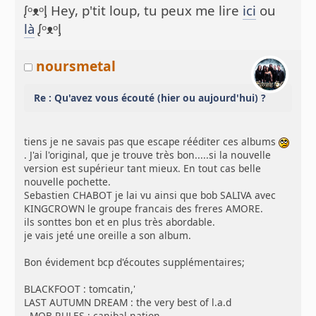
ᶘᵒᴥᵒᶅ Hey, p'tit loup, tu peux me lire
ici
ou
là
ᶘᵒᴥᵒᶅ
noursmetal
Re : Qu'avez vous écouté (hier ou aujourd'hui) ?
tiens je ne savais pas que escape rééditer ces albums
. J'ai l'original, que je trouve très bon.....si la nouvelle
version est supérieur tant mieux. En tout cas belle
nouvelle pochette.
Sebastien CHABOT je lai vu ainsi que bob SALIVA avec
KINGCROWN le groupe francais des freres AMORE.
ils sonttes bon et en plus très abordable.
je vais jeté une oreille a son album.
Bon évidement bcp d'écoutes supplémentaires;
BLACKFOOT : tomcatin,'
LAST AUTUMN DREAM : the very best of l.a.d
MOB RULES ; canibal nation