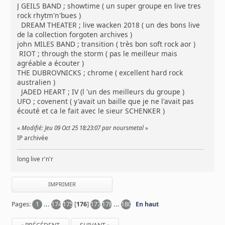
J GEILS BAND ; showtime ( un super groupe en live tres
rock rhytm'n'bues )
DREAM THEATER ; live wacken 2018 ( un des bons live
de la collection forgoten archives )
john MILES BAND ; transition ( très bon soft rock aor )
RIOT ; through the storm ( pas le meilleur mais
agréable a écouter )
THE DUBROVNICKS ; chrome ( excellent hard rock
australien )
JADED HEART ; IV (l 'un des meilleurs du groupe )
UFO ; covenent ( y'avait un baille que je ne l'avait pas
écouté et ca le fait avec le sieur SCHENKER )
«
Modifié: Jeu 09 Oct 25 18:23:07 par noursmetal
»
IP archivée
long live r'n'r
IMPRIMER
Pages:
1
...
174
175
[
176
]
177
178
...
180
En haut