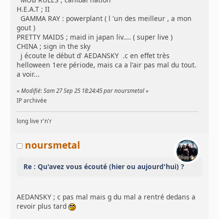
H.E.A.T ; II
GAMMA RAY : powerplant ( l 'un des meilleur , a mon
gout )
PRETTY MAIDS ; maid in japan liv.... ( super live )
CHINA ; sign in the sky
j écoute le début d' AEDANSKY .c en effet très
helloween 1ere période, mais ca a l'air pas mal du tout.
a voir...
«
Modifié: Sam 27 Sep 25 18:24:45 par noursmetal
»
IP archivée
long live r'n'r
noursmetal
Re : Qu'avez vous écouté (hier ou aujourd'hui) ?
AEDANSKY ; c pas mal mais g du mal a rentré dedans a
revoir plus tard