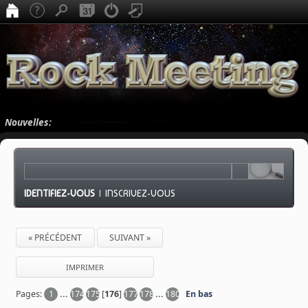
Nouvelles:
IDENTIFIEZ-VOUS
|
INSCRIVEZ-VOUS
« PRÉCÉDENT
SUIVANT »
IMPRIMER
Pages:
1
...
174
175
[
176
]
177
178
...
180
En bas