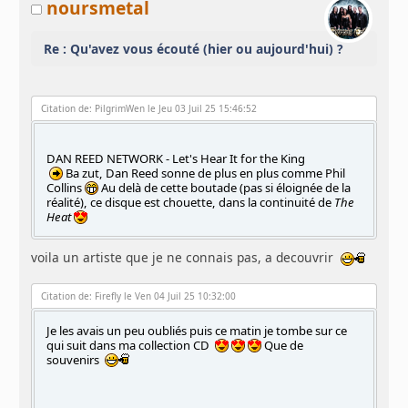
noursmetal
Re : Qu'avez vous écouté (hier ou aujourd'hui) ?
Citation de: PilgrimWen le Jeu 03 Juil 25 15:46:52
DAN REED NETWORK - Let's Hear It for the King
Ba zut, Dan Reed sonne de plus en plus comme Phil
Collins
Au delà de cette boutade (pas si éloignée de la
réalité), ce disque est chouette, dans la continuité de
The
Heat
voila un artiste que je ne connais pas, a decouvrir
Citation de: Firefly le Ven 04 Juil 25 10:32:00
Je les avais un peu oubliés puis ce matin je tombe sur ce
qui suit dans ma collection CD
Que de
souvenirs