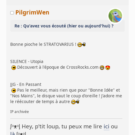
PilgrimWen
Re : Qu'avez vous écouté (hier ou aujourd'hui) ?
Bonne pioche le STRATOVARIUS !
SILENCE - Utopia
Découvert à l'époque de CrossRocks.com
JJG - En Passant
Pas le meilleur, mais rien que pour "Bonne Idée" et
"Nos Mains", le disque vaut le coup d'oreille ! J'adore me
le réécouter de temps à autre
IP archivée
ᶘᵒᴥᵒᶅ Hey, p'tit loup, tu peux me lire
ici
ou
là
ᶘᵒᴥᵒᶅ