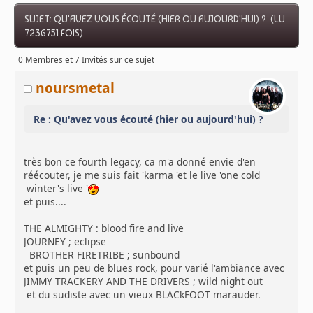
SUJET: QU'AVEZ VOUS ÉCOUTÉ (HIER OU AUJOURD'HUI) ? (LU
7236751 FOIS)
0 Membres et 7 Invités sur ce sujet
noursmetal
Re : Qu'avez vous écouté (hier ou aujourd'hui) ?
très bon ce fourth legacy, ca m'a donné envie d'en
réécouter, je me suis fait 'karma 'et le live 'one cold
winter's live '
et puis....
THE ALMIGHTY : blood fire and live
JOURNEY ; eclipse
BROTHER FIRETRIBE ; sunbound
et puis un peu de blues rock, pour varié l'ambiance avec
JIMMY TRACKERY AND THE DRIVERS ; wild night out
et du sudiste avec un vieux BLACkFOOT marauder.