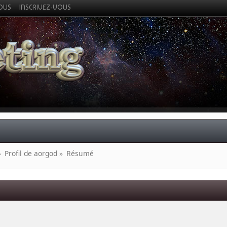
VOUS
INSCRIVEZ-VOUS
»
Profil de aorgod
»
Résumé