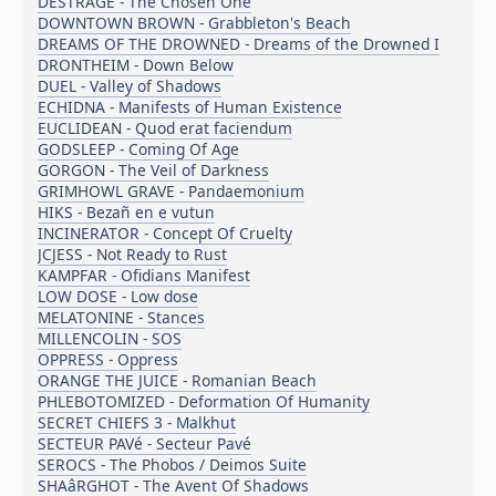
DESTRAGE - The Chosen One
DOWNTOWN BROWN - Grabbleton's Beach
DREAMS OF THE DROWNED - Dreams of the Drowned I
DRONTHEIM - Down Below
DUEL - Valley of Shadows
ECHIDNA - Manifests of Human Existence
EUCLIDEAN - Quod erat faciendum
GODSLEEP - Coming Of Age
GORGON - The Veil of Darkness
GRIMHOWL GRAVE - Pandaemonium
HIKS - Bezañ en e vutun
INCINERATOR - Concept Of Cruelty
JCJESS - Not Ready to Rust
KAMPFAR - Ofidians Manifest
LOW DOSE - Low dose
MELATONINE - Stances
MILLENCOLIN - SOS
OPPRESS - Oppress
ORANGE THE JUICE - Romanian Beach
PHLEBOTOMIZED - Deformation Of Humanity
SECRET CHIEFS 3 - Malkhut
SECTEUR PAVé - Secteur Pavé
SEROCS - The Phobos / Deimos Suite
SHAâRGHOT - The Avent Of Shadows