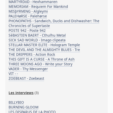
MARTYRDöD - Hexhammaren
MEMORIAM - Requiem For Mankind
MISþYRMING - Algleymi
PALEHøRSE - Palehørse
PHONOPATHS - Sandwich, Ducks and Dishwasher: The
Chronicles of Supertaste
POSTE 942 - Poste 942
SéBASTIEN BAERT - Cthulhu Metal
SICK SAD WORLD - Imago clipeata
STELLAR MASTER ELITE - Hologram Temple
THE DEVIL AND THE ALMIGHTY BLUES - Tre
THE DRIPPERS - Action Rock
THIS GIFT IS A CURSE - A Throne of Ash
THREE MOONS AGO - Write your Story
VADER - Thy Messenger
VIT - -
ZOEBEAST - Zoebeast
Les interviews
(3)
BILLYBIO
BURNING GLOOM
LES DISPARUS DE LA PHOTO