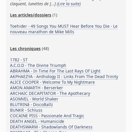
claquent, lunettes de [...]
(Lire la suite)
Les articles/dossiers
(1)
Toehider - 49 Songs You MUST Hear Before You Die - Le
nouveau marathon de Mike Mills
Les chroniques
(48)
1782 - ST
A.C.O.D - The Divine Triumph
ABRAHMA - In Time For The Last Rays Of Light
AKPHAEZYA - Anthology II : Links From The Dead Trinity
ALICE COOPER - Welcome To My Nightmare
AMON AMARTH - Berserker
ARCHAIC DECAPITATOR - The Apothecary
ASOMVEL - World Shaker
BLUTRINă - DiscoBallz
BUNKR - Schluss
COCAINE PISS - Passionate And Tragic
DEATH ANGEL - Humanicide
DEATHSWARM - Shadowlands Of Darkness