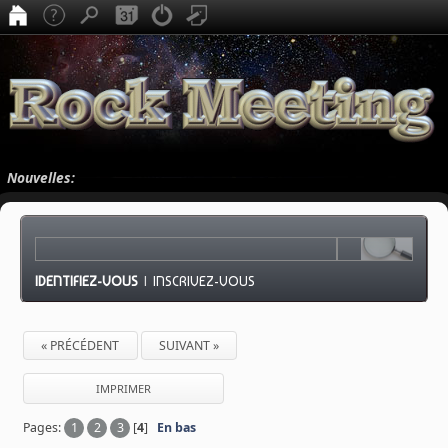
Nouvelles:
IDENTIFIEZ-VOUS
|
INSCRIVEZ-VOUS
« PRÉCÉDENT
SUIVANT »
IMPRIMER
Pages:
1
2
3
[
4
]
En bas