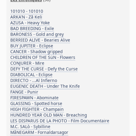
101010 - 101010
ARKA'N - Zã Keli
AZUSA - Heavy Yoke
BAD BREEDING - Exile
BARONESS - Gold and grey
BERRIED ALIVE - Bearies Alive
BUY JUPITER - Eclipse
CANCER - Shadow gripped
CHILDREN OF THE SüN - Flowers
CONJURER - Mire
DEFY THE CURSE - Defy the Curse
DIABOLICAL - Eclipse
DIRECTO - ...Al Infierno
EUGENIC DEATH - Under The Knife
FANGE - Punir
FIRESPAWN - Abominate
GLASSING - Spotted horse
HIGH FIGHTER - Champain
HUNDRED YEAR OLD MAN - Breaching
LES DISPARUS DE LA PHOTO - Film Documentaire
M.C. SALò - Sybilline
MåNEGARM - Fornaldarsagor