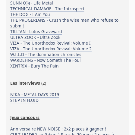
SUNN O))) - Life Metal
TECHNICAL DAMAGE - The Introspect
THE DOG - I Am You
THE PROGERIANS - Crush the wise men who refuse to
submit
TILLIAN - Lotus Graveyard
ULTRA ZOOK - Ultra Zook
VIZA - The Unorthodox Revival: Volume I
VIZA - The Unorthodox Revival: Volume 2
W.I.L.D - The domination chronicles
WARDEHNS - Now Cometh The Foul
XENTRIX - Bury The Pain
Les interviews
(2)
NIKA - METAL DAYS 2019
STEP IN FLUID
Jeux concours
Anniversaire NEW NOISE : 2x2 places à gagner !
CULT LEADER au Gibus à Paris le 20 juin : 2 places à